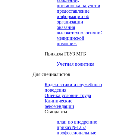
заявлений,
постановка на учет и
предоставление
информации об
организации
оказания
высокотехнологичной
медицинской
помощи».
Приказы ГБУЗ МГБ
Учетная политика
Для специалистов
Кодекс этики и служебного
поведения
Оценка условий труда
Клинические
рекомендации
Cтандарты
план по внедрению
приказ №1257
профессиональные