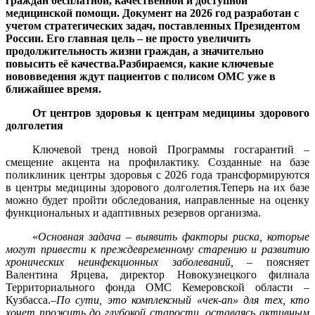
граждан бесплатной, качественной и доступной
медицинской помощи. Документ на 2026 год разработан с
учетом стратегических задач, поставленных Президентом
России. Его главная цель – не просто увеличить
продолжительность жизни граждан, а значительно
повысить её качества.Разбираемся, какие ключевые
нововведения ждут пациентов с полисом ОМС уже в
ближайшее время.
От центров здоровья к центрам медицины здорового
долголетия
Ключевой тренд новой Программы госгарантий –
смещение акцента на профилактику. Созданные на базе
поликлиник центры здоровья с 2026 года трансформируются
в центры медицины здорового долголетия.Теперь на их базе
можно будет пройти обследования, направленные на оценку
функциональных и адаптивных резервов организма.
«
Основная задача – выявить факторы риска, которые
могут привести к преждевременному старению и развитию
хронических неинфекционных заболеваний,
– поясняет
Валентина Ярцева, директор Новокузнецкого филиала
Территориального фонда ОМС Кемеровской области –
Кузбасса.–
По сути, это комплексный «чек-ап» для тех, кто
хочет прожить до глубокой старости, оставаясь активным