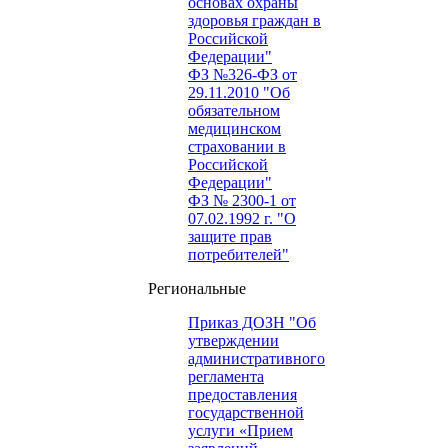
основах охраны
здоровья граждан в
Российской
Федерации"
ФЗ №326-ФЗ от
29.11.2010 "Об
обязательном
медицинском
страховании в
Российской
Федерации"
ФЗ № 2300-1 от
07.02.1992 г. "О
защите прав
потребителей"
Региональные
Приказ ДОЗН "Об
утверждении
административного
регламента
предоставления
государственной
услуги «Прием