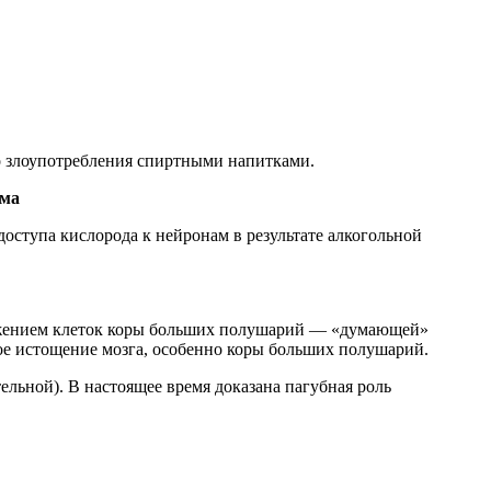
го злоупотребления спиртными напитками.
зма
тупа кислорода к нейронам в результате алкогольной
ением клеток коры больших полушарий — «думающей»
ое истощение мозга, особенно коры больших полушарий.
ьной). В настоящее время доказана пагубная роль