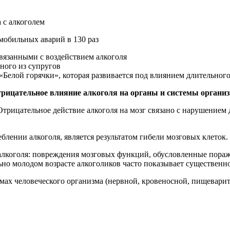
 с алкоголем
мобильных аварий в 130 раз
связанными с воздействием алкоголя
ного из супругов
«Белой горячки», которая развивается под влиянием длительно
рицательное влияние алкоголя на органы и системы органи
тельное действие алкоголя на мозг связано с нарушением дос
лении алкоголя, является результатом гибели мозговых клеток.
голя: повреждения мозговых функций, обусловленные пораж
ьно молодом возрасте алкоголиков часто показывает существенн
 человеческого организма (нервной, кровеносной, пищеварител