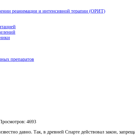
елении реанимации и интенсивной терапии (ОРИТ)
нтацией
делений
иники
нных препаратов
Просмотров: 4693
известно давно. Так, в древней Спарте действовал закон, запр