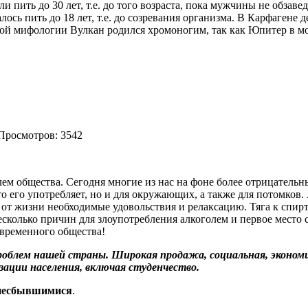
пить до 30 лет, т.е. до того возраста, пока мужчины не обзаве
ось пить до 18 лет, т.е. до созревания организма. В Карфагене 
ой мифологии Вулкан родился хромоногим, так как Юпитер в мо
Просмотров: 3542
лем общества. Сегодня многие из нас на фоне более отрицатель
кто его употребляет, но и для окружающих, а также для потомков
от жизни необходимые удовольствия и релаксацию. Тяга к спирт
колько причин для злоупотребления алкоголем и первое место с
временного общества!
проблем нашей страны. Широкая продажа, социальная, эконом
зации населения, включая студенчество.
несбывшимися
.