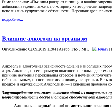
Риме говорили: «Пьяницы рождают пьяниц» и вообще запрещали 
добивался введения закона, по которому категорически запрещал
исполнялись супружеские обязанности. Персонаж древнеримск
подробнее...
Влияние алкоголя на организм
Опубликовано 02.09.2019 11:04
|
Автор: ГБУЗ МГБ
|
| 
Алкоголь и алкогольная зависимость одна из наибольших проб
а зря. Алкоголь, несет огромную опасность не только для тех, 
причине неумения переживания стрессов и неумения получить 
себя никчемным, несостоявшимся и никому не нужным. Есть нес
предков и окружающих.Алкоголизм — важнейшая проблема со
Злоупотребление алкоголем является одной из актуальных 
неорганизованность досуга и отдыха способствуют алкоголи
Алкоголь — верный способ оставить ваши желания 