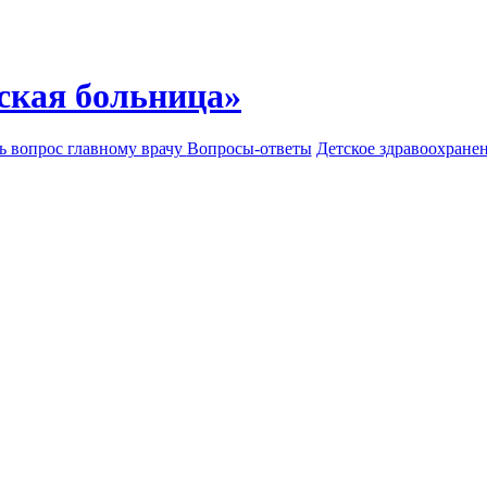
ская больница»
ь вопрос главному врачу
Вопросы-ответы
Детское здравоохране