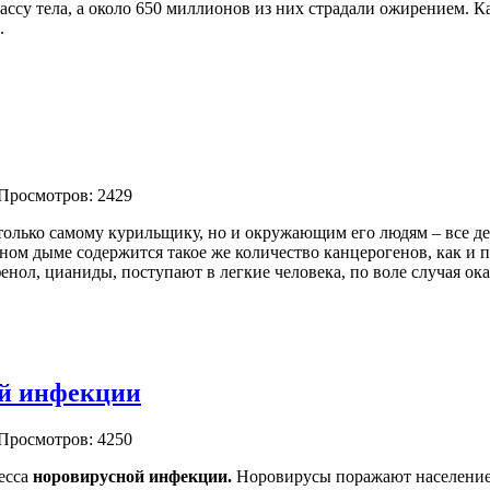
ссу тела, а около 650 миллионов из них страдали ожирением. К
.
 Просмотров: 2429
 только самому
курильщику, но и окружающим его людям – все де
ом дыме содержится такое же количество канцерогенов, как и п
нол, цианиды, поступают в легкие человека, по воле случая ок
ой инфекции
 Просмотров: 4250
есса
норовирусной инфекции.
Норовирусы поражают население