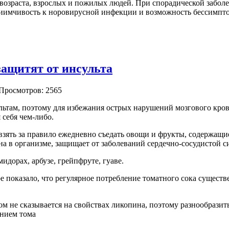
возраста, взрослых и пожилых людей. При спорадической заболев
иимчивость к норовирусной инфекции и возможность бессимпт
ащитят от инсульта
 Просмотров: 2565
льтам, поэтому для
избежания острых нарушений мозгового кро
 себя чем-либо.
взять за правило ежедневно съедать овощи и фрукты, содержащие
а в организме, защищает от заболеваний сердечно-сосудистой с
дорах, арбузе, грейпфруте, гуаве.
 показало, что регулярное потребление томатного сока существе
ом не сказывается на свойствах ликопина, поэтому разнообразит
нием тома