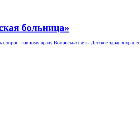
ская больница»
ь вопрос главному врачу
Вопросы-ответы
Детское здравоохране