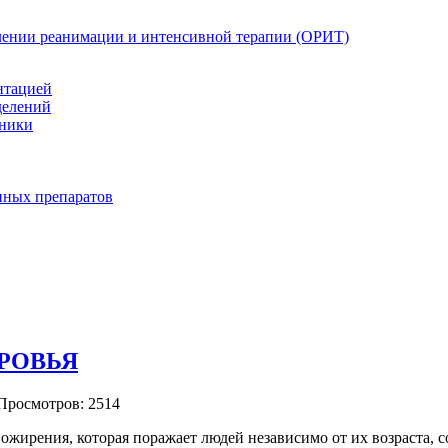
елении реанимации и интенсивной терапии (ОРИТ)
нтацией
делений
иники
нных препаратов
ОРОВЬЯ
Просмотров: 2514
 ожирения, которая
поражает людей независимо от их возраста, 