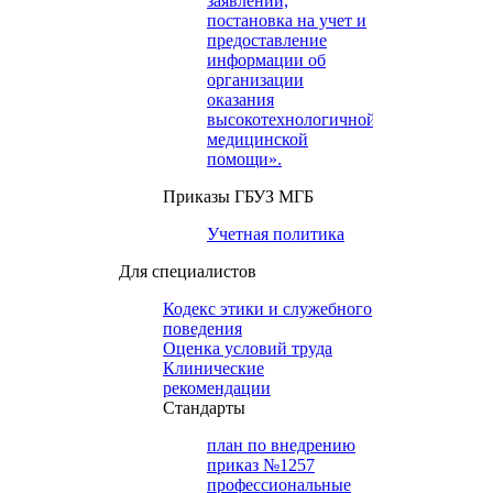
заявлений,
постановка на учет и
предоставление
информации об
организации
оказания
высокотехнологичной
медицинской
помощи».
Приказы ГБУЗ МГБ
Учетная политика
Для специалистов
Кодекс этики и служебного
поведения
Оценка условий труда
Клинические
рекомендации
Cтандарты
план по внедрению
приказ №1257
профессиональные