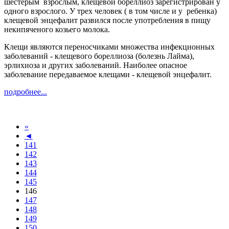
шестерым взрослым, клещевой бореллиоз зарегистрирован у
одного взрослого. У трех человек ( в том числе и у ребенка)
клещевой энцефалит развился после употребления в пищу
некипяченого козьего молока.
Клещи являются переносчиками множества инфекционных
заболеваний - клещевого бореллиоза (болезнь Лайма),
эрлихиоза и других заболеваний. Наиболее опасное
заболевание передаваемое клещами - клещевой энцефалит.
подробнее...
«
◄
141
142
143
144
145
146
147
148
149
150