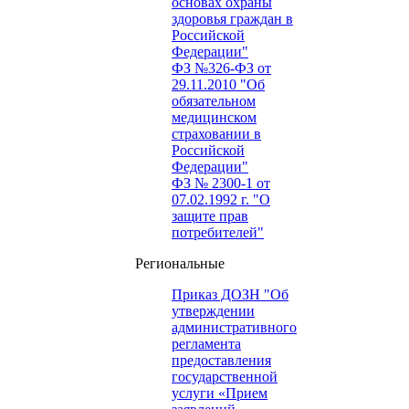
основах охраны
здоровья граждан в
Российской
Федерации"
ФЗ №326-ФЗ от
29.11.2010 "Об
обязательном
медицинском
страховании в
Российской
Федерации"
ФЗ № 2300-1 от
07.02.1992 г. "О
защите прав
потребителей"
Региональные
Приказ ДОЗН "Об
утверждении
административного
регламента
предоставления
государственной
услуги «Прием