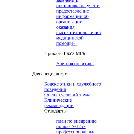
заявлений,
постановка на учет и
предоставление
информации об
организации
оказания
высокотехнологичной
медицинской
помощи».
Приказы ГБУЗ МГБ
Учетная политика
Для специалистов
Кодекс этики и служебного
поведения
Оценка условий труда
Клинические
рекомендации
Cтандарты
план по внедрению
приказ №1257
профессиональные