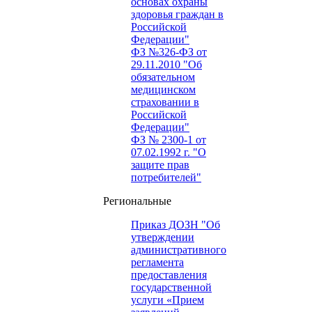
основах охраны
здоровья граждан в
Российской
Федерации"
ФЗ №326-ФЗ от
29.11.2010 "Об
обязательном
медицинском
страховании в
Российской
Федерации"
ФЗ № 2300-1 от
07.02.1992 г. "О
защите прав
потребителей"
Региональные
Приказ ДОЗН "Об
утверждении
административного
регламента
предоставления
государственной
услуги «Прием