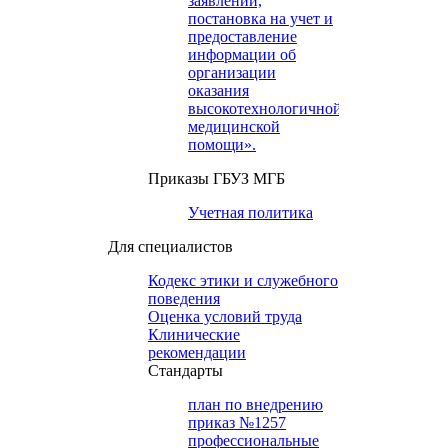
заявлений,
постановка на учет и
предоставление
информации об
организации
оказания
высокотехнологичной
медицинской
помощи».
Приказы ГБУЗ МГБ
Учетная политика
Для специалистов
Кодекс этики и служебного
поведения
Оценка условий труда
Клинические
рекомендации
Cтандарты
план по внедрению
приказ №1257
профессиональные