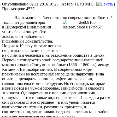
Опубликовано 02.11.2016 10:25
|
Автор: ГБУЗ МГБ
|
|
Просмотров: 4537
Наркомания — бич не только современности. Еще за 5
тысяч лет до нашей эры
в Шумерской цивилизации
употребляли опиум. Это
доказывают найденные
письменные доказательства.
Но уже к 19 веку многие поняли
смертельное влияние наркотиков
на организм человека и на разложение общества в целом.
Первой антинаркотической государственной кампанией
можно назвать «Опиумные войны» (1856—1860 г.г.) между
Китаем и Великобританией. В современном мире
практически во всех странах запрещены наркотики типа
опиаты, препараты конопли, амфетамины, кокаин,
галлюциногены и многие другие. Но есть люди, которые
наживаются на чужом здоровье, зависимости и слабости
личности. Одновременно с новыми ограничениями,
придумываются и новые виды наркотиков. С каждым разом
они становятся все страшнее – в них увеличивается
количество синтетики, различных примесей, и,
соответственно, увеличиваются до трагических масштабов
разрушительные для организма свойства.