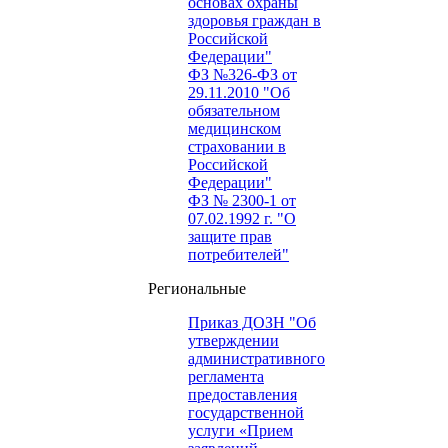
основах охраны
здоровья граждан в
Российской
Федерации"
ФЗ №326-ФЗ от
29.11.2010 "Об
обязательном
медицинском
страховании в
Российской
Федерации"
ФЗ № 2300-1 от
07.02.1992 г. "О
защите прав
потребителей"
Региональные
Приказ ДОЗН "Об
утверждении
административного
регламента
предоставления
государственной
услуги «Прием