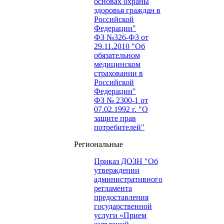
основах охраны
здоровья граждан в
Российской
Федерации"
ФЗ №326-ФЗ от
29.11.2010 "Об
обязательном
медицинском
страховании в
Российской
Федерации"
ФЗ № 2300-1 от
07.02.1992 г. "О
защите прав
потребителей"
Региональные
Приказ ДОЗН "Об
утверждении
административного
регламента
предоставления
государственной
услуги «Прием