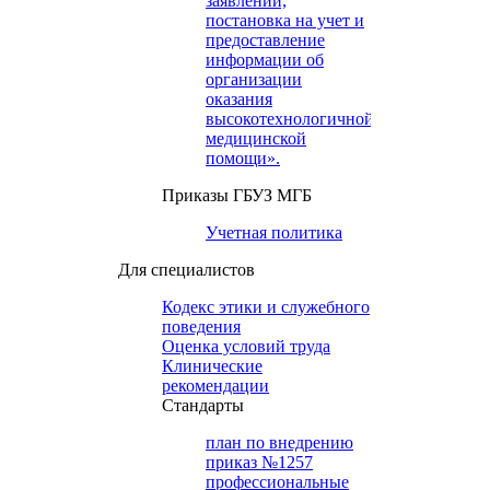
заявлений,
постановка на учет и
предоставление
информации об
организации
оказания
высокотехнологичной
медицинской
помощи».
Приказы ГБУЗ МГБ
Учетная политика
Для специалистов
Кодекс этики и служебного
поведения
Оценка условий труда
Клинические
рекомендации
Cтандарты
план по внедрению
приказ №1257
профессиональные