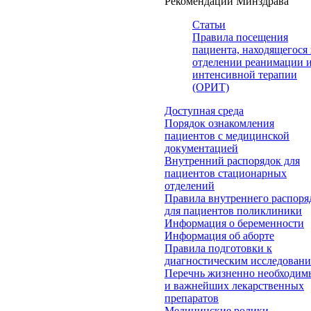
Рекомендации Минздрава
Статьи
Правила посещения
пациента, находящегося 
отделении реанимации 
интенсивной терапии
(ОРИТ)
Доступная среда
Порядок ознакомления
пациентов с медицинской
документацией
Внутренний распорядок для
пациентов стационарных
отделений
Правила внутреннего распоря
для пациентов поликлиники
Информация о беременности
Информация об аборте
Правила подготовки к
диагностическим исследован
Перечнь жизненно необходим
и важнейших лекарственных
препаратов
Медицинские ролики