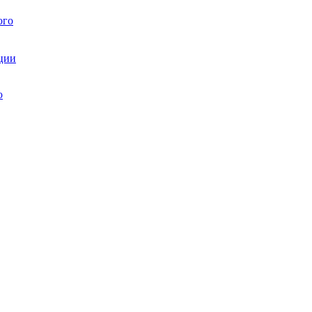
ого
ции
ю