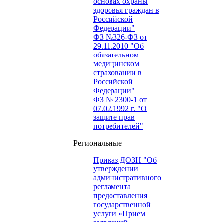
основах охраны
здоровья граждан в
Российской
Федерации"
ФЗ №326-ФЗ от
29.11.2010 "Об
обязательном
медицинском
страховании в
Российской
Федерации"
ФЗ № 2300-1 от
07.02.1992 г. "О
защите прав
потребителей"
Региональные
Приказ ДОЗН "Об
утверждении
административного
регламента
предоставления
государственной
услуги «Прием