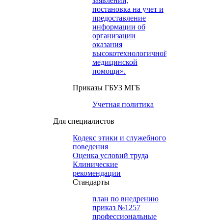
заявлений,
постановка на учет и
предоставление
информации об
организации
оказания
высокотехнологичной
медицинской
помощи».
Приказы ГБУЗ МГБ
Учетная политика
Для специалистов
Кодекс этики и служебного
поведения
Оценка условий труда
Клинические
рекомендации
Cтандарты
план по внедрению
приказ №1257
профессиональные