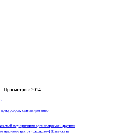
| Просмотров: 2014
4
)
х прекурсоров, культивированию
твляемой медицинскими организациями и другими
новационного центра «Сколково») (Выписка из