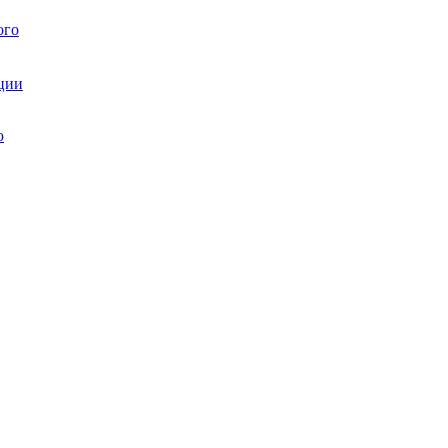
ого
ции
ю