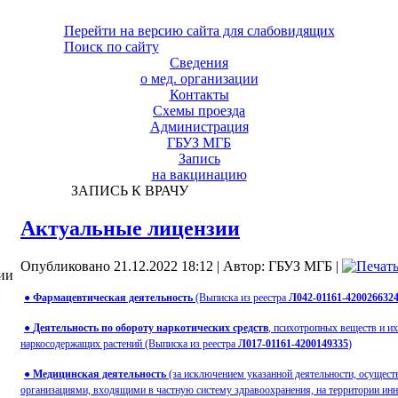
Перейти на версию сайта для слабовидящих
Поиск по сайту
Сведения
о мед. организации
Контакты
Схемы проезда
Администрация
ГБУЗ МГБ
Запись
на вакцинацию
ЗАПИСЬ К ВРАЧУ
Актуальные лицензии
Опубликовано 21.12.2022 18:12
|
Автор: ГБУЗ МГБ
|
ии
●
Фармацевтическая деятельность
(Выписка из реестра
Л042-01161-420026632
●
Деятельность по обороту наркотических средств
, психотропных веществ и и
наркосодержащих растений (Выписка из реестра
Л017-01161-4200149335
)
●
Медицинская деятельность
(за исключением указанной деятельности, осущес
организациями, входящими в частную систему здравоохранения, на территории ин