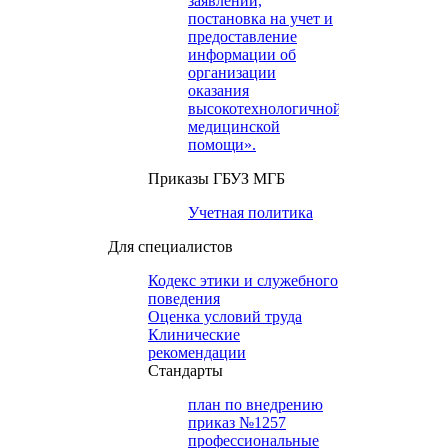
заявлений,
постановка на учет и
предоставление
информации об
организации
оказания
высокотехнологичной
медицинской
помощи».
Приказы ГБУЗ МГБ
Учетная политика
Для специалистов
Кодекс этики и служебного
поведения
Оценка условий труда
Клинические
рекомендации
Cтандарты
план по внедрению
приказ №1257
профессиональные