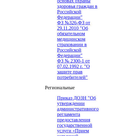
основах охраны
здоровья граждан в
Российской
Федерации"
ФЗ №326-ФЗ от
29.11.2010 "Об
обязательном
медицинском
страховании в
Российской
Федерации"
ФЗ № 2300-1 от
07.02.1992 г. "О
защите прав
потребителей"
Региональные
Приказ ДОЗН "Об
утверждении
административного
регламента
предоставления
государственной
услуги «Прием