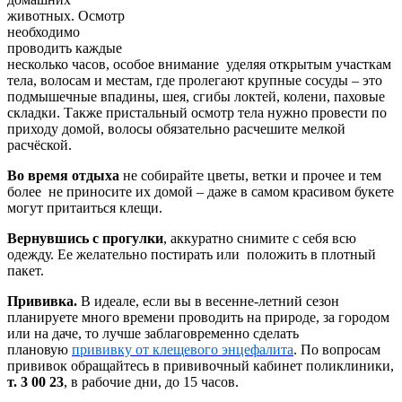
животных. Осмотр
необходимо
проводить каждые
несколько часов, особое внимание уделяя открытым участкам
тела, волосам и местам, где пролегают крупные сосуды – это
подмышечные впадины, шея, сгибы локтей, колени, паховые
складки. Также пристальный осмотр тела нужно провести по
приходу домой, волосы обязательно расчешите мелкой
расчёской.
Во время отдыха
не собирайте цветы, ветки и прочее и тем
более не приносите их домой – даже в самом красивом букете
могут притаиться клещи.
Вернувшись с прогулки
, аккуратно снимите с себя всю
одежду. Ее желательно постирать или положить в плотный
пакет.
Прививка.
В идеале, если вы в весенне-летний сезон
планируете много времени проводить на природе, за городом
или на даче, то лучше заблаговременно сделать
плановую
прививку от клещевого энцефалита
. По вопросам
прививок обращайтесь в прививочный кабинет поликлиники,
т. 3 00 23
, в рабочие дни, до 15 часов.