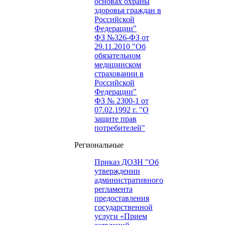
основах охраны
здоровья граждан в
Российской
Федерации"
ФЗ №326-ФЗ от
29.11.2010 "Об
обязательном
медицинском
страховании в
Российской
Федерации"
ФЗ № 2300-1 от
07.02.1992 г. "О
защите прав
потребителей"
Региональные
Приказ ДОЗН "Об
утверждении
административного
регламента
предоставления
государственной
услуги «Прием