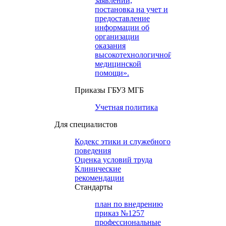
заявлений,
постановка на учет и
предоставление
информации об
организации
оказания
высокотехнологичной
медицинской
помощи».
Приказы ГБУЗ МГБ
Учетная политика
Для специалистов
Кодекс этики и служебного
поведения
Оценка условий труда
Клинические
рекомендации
Cтандарты
план по внедрению
приказ №1257
профессиональные