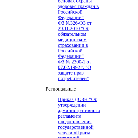
основах охраны
здоровья граждан в
Российской
Федерации"
ФЗ №326-ФЗ от
29.11.2010 "Об
обязательном
медицинском
страховании в
Российской
Федерации"
ФЗ № 2300-1 от
07.02.1992 г. "О
защите прав
потребителей"
Региональные
Приказ ДОЗН "Об
утверждении
административного
регламента
предоставления
государственной
услуги «Прием