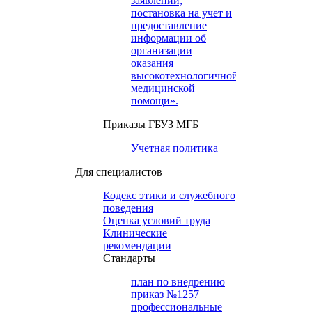
заявлений,
постановка на учет и
предоставление
информации об
организации
оказания
высокотехнологичной
медицинской
помощи».
Приказы ГБУЗ МГБ
Учетная политика
Для специалистов
Кодекс этики и служебного
поведения
Оценка условий труда
Клинические
рекомендации
Cтандарты
план по внедрению
приказ №1257
профессиональные