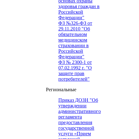
основах охраны
здоровья граждан в
Российской
Федерации"
ФЗ №326-ФЗ от
29.11.2010 "Об
обязательном
медицинском
страховании в
Российской
Федерации"
ФЗ № 2300-1 от
07.02.1992 г. "О
защите прав
потребителей"
Региональные
Приказ ДОЗН "Об
утверждении
административного
регламента
предоставления
государственной
услуги «Прием