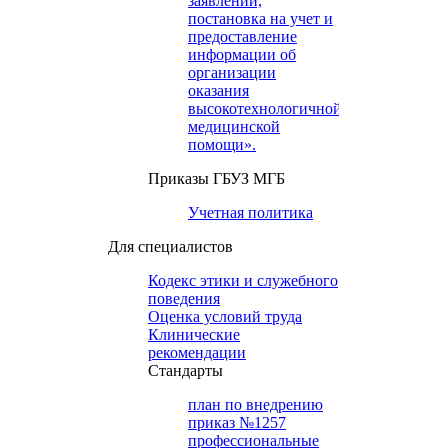
заявлений,
постановка на учет и
предоставление
информации об
организации
оказания
высокотехнологичной
медицинской
помощи».
Приказы ГБУЗ МГБ
Учетная политика
Для специалистов
Кодекс этики и служебного
поведения
Оценка условий труда
Клинические
рекомендации
Cтандарты
план по внедрению
приказ №1257
профессиональные