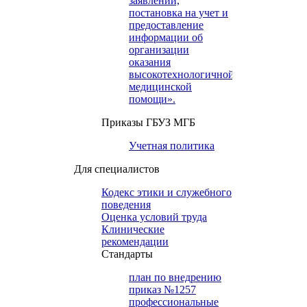
заявлений,
постановка на учет и
предоставление
информации об
организации
оказания
высокотехнологичной
медицинской
помощи».
Приказы ГБУЗ МГБ
Учетная политика
Для специалистов
Кодекс этики и служебного
поведения
Оценка условий труда
Клинические
рекомендации
Cтандарты
план по внедрению
приказ №1257
профессиональные