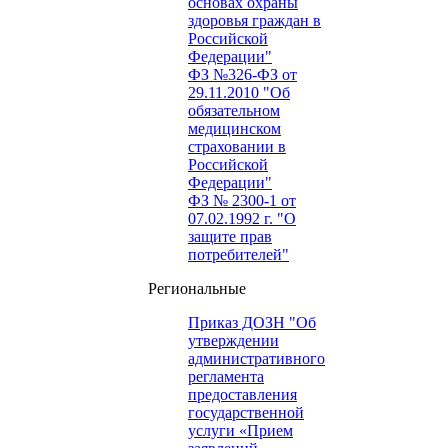
основах охраны
здоровья граждан в
Российской
Федерации"
ФЗ №326-ФЗ от
29.11.2010 "Об
обязательном
медицинском
страховании в
Российской
Федерации"
ФЗ № 2300-1 от
07.02.1992 г. "О
защите прав
потребителей"
Региональные
Приказ ДОЗН "Об
утверждении
административного
регламента
предоставления
государственной
услуги «Прием