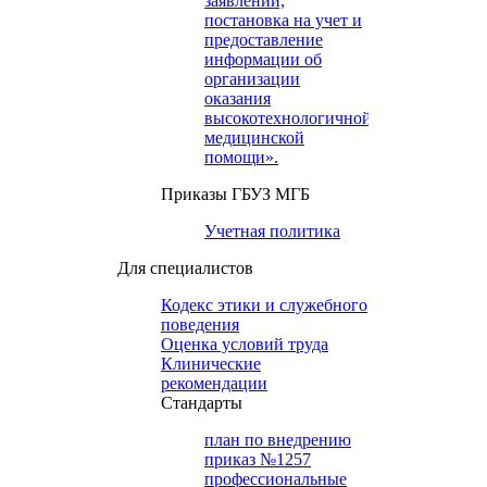
заявлений,
постановка на учет и
предоставление
информации об
организации
оказания
высокотехнологичной
медицинской
помощи».
Приказы ГБУЗ МГБ
Учетная политика
Для специалистов
Кодекс этики и служебного
поведения
Оценка условий труда
Клинические
рекомендации
Cтандарты
план по внедрению
приказ №1257
профессиональные