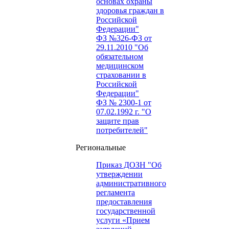
основах охраны
здоровья граждан в
Российской
Федерации"
ФЗ №326-ФЗ от
29.11.2010 "Об
обязательном
медицинском
страховании в
Российской
Федерации"
ФЗ № 2300-1 от
07.02.1992 г. "О
защите прав
потребителей"
Региональные
Приказ ДОЗН "Об
утверждении
административного
регламента
предоставления
государственной
услуги «Прием