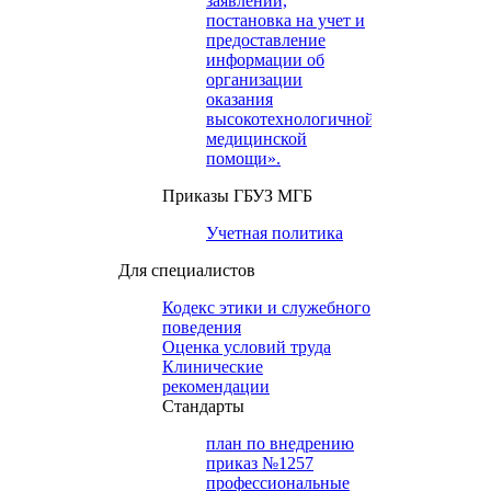
заявлений,
постановка на учет и
предоставление
информации об
организации
оказания
высокотехнологичной
медицинской
помощи».
Приказы ГБУЗ МГБ
Учетная политика
Для специалистов
Кодекс этики и служебного
поведения
Оценка условий труда
Клинические
рекомендации
Cтандарты
план по внедрению
приказ №1257
профессиональные