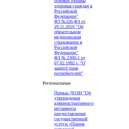
основах охраны
здоровья граждан в
Российской
Федерации"
ФЗ №326-ФЗ от
29.11.2010 "Об
обязательном
медицинском
страховании в
Российской
Федерации"
ФЗ № 2300-1 от
07.02.1992 г. "О
защите прав
потребителей"
Региональные
Приказ ДОЗН "Об
утверждении
административного
регламента
предоставления
государственной
услуги «Прием