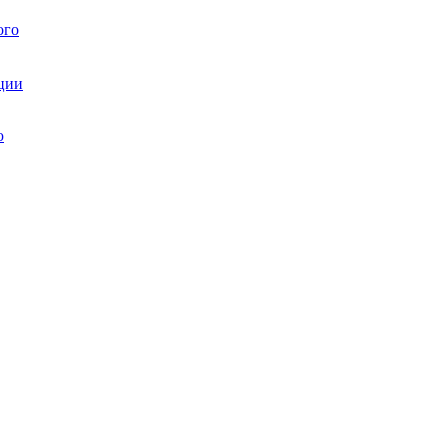
ого
ции
ю