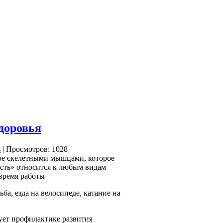
здоровья
| Просмотров: 1028
мое скелетными мышцами, которое
ость» относится к любым видам
 время работы
ба, езда на велосипеде, катание на
вует профилактике развития