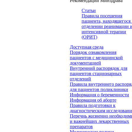
Рекомендации Минздрава
Статьи
Правила посещения
пациента, находящегося 
отделении реанимации 
интенсивной терапии
(ОРИТ)
Доступная среда
Порядок ознакомления
пациентов с медицинской
документацией
Внутренний распорядок для
пациентов стационарных
отделений
Правила внутреннего распоря
для пациентов поликлиники
Информация о беременности
Информация об аборте
Правила подготовки к
диагностическим исследован
Перечнь жизненно необходим
и важнейших лекарственных
препаратов
Медицинские ролики