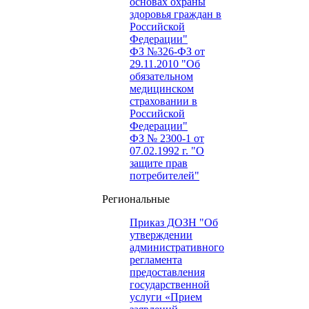
основах охраны
здоровья граждан в
Российской
Федерации"
ФЗ №326-ФЗ от
29.11.2010 "Об
обязательном
медицинском
страховании в
Российской
Федерации"
ФЗ № 2300-1 от
07.02.1992 г. "О
защите прав
потребителей"
Региональные
Приказ ДОЗН "Об
утверждении
административного
регламента
предоставления
государственной
услуги «Прием