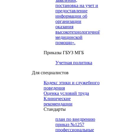
заявлений,
постановка на учет и
предоставление
информации об
организации
оказания
высокотехнологичной
медицинской
помощи».
Приказы ГБУЗ МГБ
Учетная политика
Для специалистов
Кодекс этики и служебного
поведения
Оценка условий труда
Клинические
рекомендации
Cтандарты
план по внедрению
приказ №1257
профессиональные