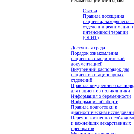
Рекомендации Минздрава
Статьи
Правила посещения
пациента, находящегося 
отделении реанимации 
интенсивной терапии
(ОРИТ)
Доступная среда
Порядок ознакомления
пациентов с медицинской
документацией
Внутренний распорядок для
пациентов стационарных
отделений
Правила внутреннего распоря
для пациентов поликлиники
Информация о беременности
Информация об аборте
Правила подготовки к
диагностическим исследован
Перечнь жизненно необходим
и важнейших лекарственных
препаратов
Медицинские ролики