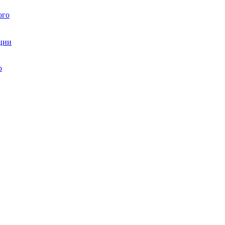
ого
ции
ю