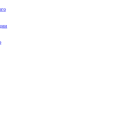
ого
ции
ю