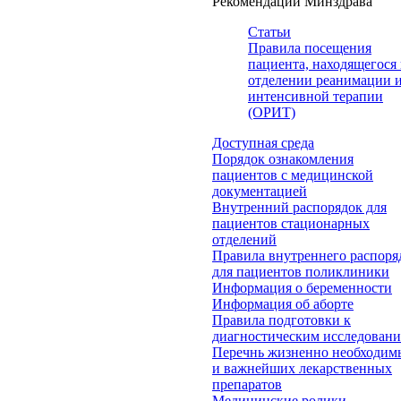
Рекомендации Минздрава
Статьи
Правила посещения
пациента, находящегося 
отделении реанимации 
интенсивной терапии
(ОРИТ)
Доступная среда
Порядок ознакомления
пациентов с медицинской
документацией
Внутренний распорядок для
пациентов стационарных
отделений
Правила внутреннего распоря
для пациентов поликлиники
Информация о беременности
Информация об аборте
Правила подготовки к
диагностическим исследован
Перечнь жизненно необходим
и важнейших лекарственных
препаратов
Медицинские ролики