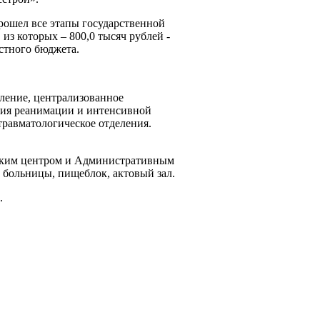
рошел все этапы государственной
 из которых – 800,0 тысяч рублей -
стного бюджета.
еление, централизованное
ния реанимации и интенсивной
травматологическое отделения.
еcким центром и Административным
 больницы, пищеблок, актовый зал.
.