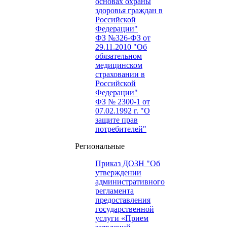
основах охраны
здоровья граждан в
Российской
Федерации"
ФЗ №326-ФЗ от
29.11.2010 "Об
обязательном
медицинском
страховании в
Российской
Федерации"
ФЗ № 2300-1 от
07.02.1992 г. "О
защите прав
потребителей"
Региональные
Приказ ДОЗН "Об
утверждении
административного
регламента
предоставления
государственной
услуги «Прием