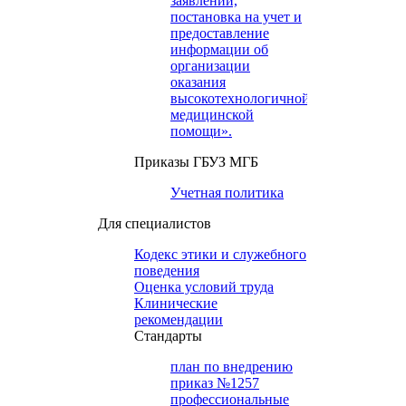
заявлений,
постановка на учет и
предоставление
информации об
организации
оказания
высокотехнологичной
медицинской
помощи».
Приказы ГБУЗ МГБ
Учетная политика
Для специалистов
Кодекс этики и служебного
поведения
Оценка условий труда
Клинические
рекомендации
Cтандарты
план по внедрению
приказ №1257
профессиональные