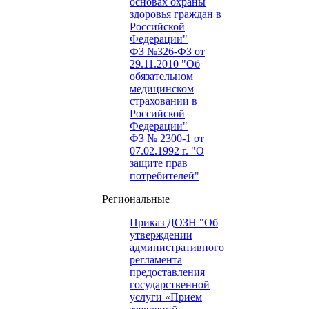
основах охраны
здоровья граждан в
Российской
Федерации"
ФЗ №326-ФЗ от
29.11.2010 "Об
обязательном
медицинском
страховании в
Российской
Федерации"
ФЗ № 2300-1 от
07.02.1992 г. "О
защите прав
потребителей"
Региональные
Приказ ДОЗН "Об
утверждении
административного
регламента
предоставления
государственной
услуги «Прием