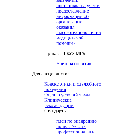
заявлений,
постановка на учет и
предоставление
информации об
организации
оказания
высокотехнологичной
медицинской
помощи».
Приказы ГБУЗ МГБ
Учетная политика
Для специалистов
Кодекс этики и служебного
поведения
Оценка условий труда
Клинические
рекомендации
Cтандарты
план по внедрению
приказ №1257
профессиональные