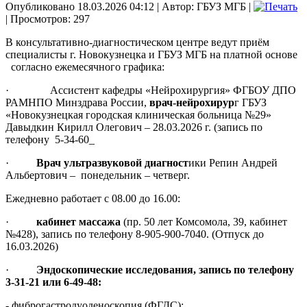
Опубликовано 18.03.2026 04:12
|
Автор: ГБУЗ МГБ
|
| Просмотров: 297
В консультативно-диагностическом центре ведут приём
специалисты г. Новокузнецка и ГБУЗ МГБ на платной основе
согласно ежемесячного графика:
· Ассистент кафедры «Нейрохирургия» ФГБОУ ДПО
РАМНПО Минздрава России,
врач-нейрохирур
г ГБУЗ
«Новокузнецкая городская клиническая больница №29»
Давыдкин Кирилл Олегович – 28.03.2026 г. (запись по
телефону 5-34-60_
·
Врач ультразвуковой диагност
ики Репин Андрей
Альбертович – понедельник – четверг.
Ежедневно работает с 08.00 до 16.00:
·
кабинет массажа
(пр. 50 лет Комсомола, 39, кабинет
№428), запись по телефону 8-905-900-7040. (Отпуск до
16.03.2026)
·
Эндоскопические исследования, запись по телефону
3-31-21 или 6-49-48:
- фиброгастродуоденоскопия (ФГДС):