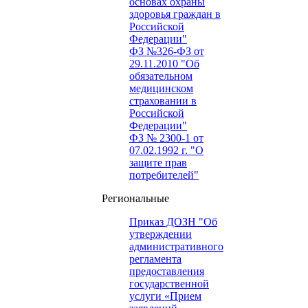
основах охраны
здоровья граждан в
Российской
Федерации"
ФЗ №326-ФЗ от
29.11.2010 "Об
обязательном
медицинском
страховании в
Российской
Федерации"
ФЗ № 2300-1 от
07.02.1992 г. "О
защите прав
потребителей"
Региональные
Приказ ДОЗН "Об
утверждении
административного
регламента
предоставления
государственной
услуги «Прием