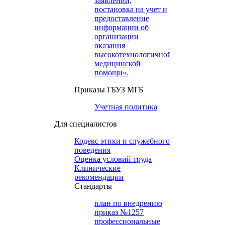
заявлений,
постановка на учет и
предоставление
информации об
организации
оказания
высокотехнологичной
медицинской
помощи».
Приказы ГБУЗ МГБ
Учетная политика
Для специалистов
Кодекс этики и служебного
поведения
Оценка условий труда
Клинические
рекомендации
Cтандарты
план по внедрению
приказ №1257
профессиональные