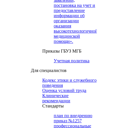
заявлений,
постановка на учет и
предоставление
информации об
организации
оказания
высокотехнологичной
медицинской
помощи».
Приказы ГБУЗ МГБ
Учетная политика
Для специалистов
Кодекс этики и служебного
поведения
Оценка условий труда
Клинические
рекомендации
Cтандарты
план по внедрению
приказ №1257
профессиональные