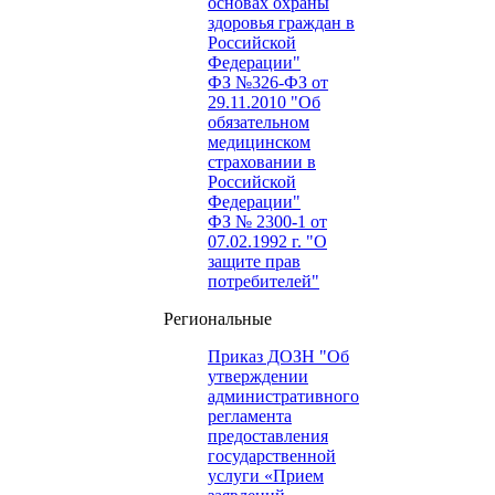
основах охраны
здоровья граждан в
Российской
Федерации"
ФЗ №326-ФЗ от
29.11.2010 "Об
обязательном
медицинском
страховании в
Российской
Федерации"
ФЗ № 2300-1 от
07.02.1992 г. "О
защите прав
потребителей"
Региональные
Приказ ДОЗН "Об
утверждении
административного
регламента
предоставления
государственной
услуги «Прием