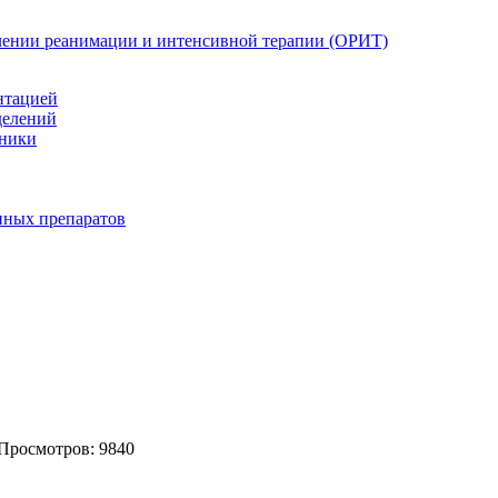
елении реанимации и интенсивной терапии (ОРИТ)
нтацией
делений
иники
нных препаратов
 Просмотров: 9840