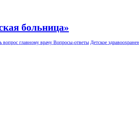
ская больница»
ь вопрос главному врачу
Вопросы-ответы
Детское здравоохране