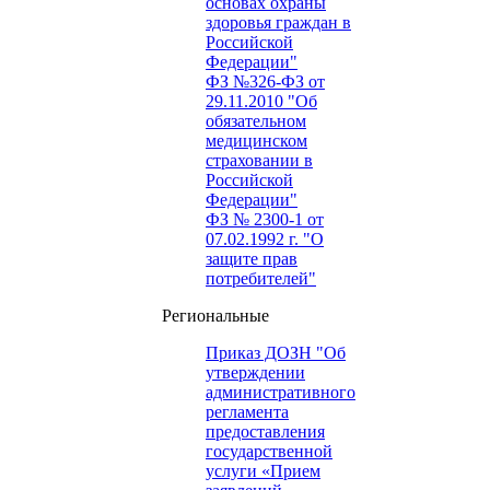
основах охраны
здоровья граждан в
Российской
Федерации"
ФЗ №326-ФЗ от
29.11.2010 "Об
обязательном
медицинском
страховании в
Российской
Федерации"
ФЗ № 2300-1 от
07.02.1992 г. "О
защите прав
потребителей"
Региональные
Приказ ДОЗН "Об
утверждении
административного
регламента
предоставления
государственной
услуги «Прием