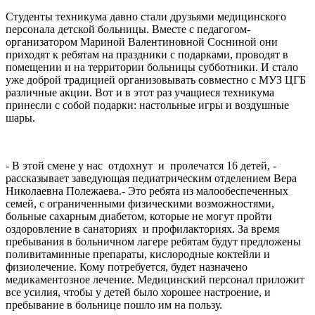
Студенты техникума давно стали друзьями медицинского
персонала детской больницы. Вместе с педагогом-
организатором Мариной Валентиновной Сосниной они
приходят к ребятам на праздники с подарками, проводят в
помещении и на территории больницы субботники. И стало
уже доброй традицией организовывать совместно с МУЗ ЦГБ
различные акции. Вот и в этот раз учащиеся техникума
принесли с собой подарки: настольные игры и воздушные
шары.
- В этой смене у нас отдохнут и пролечатся 16 детей, -
рассказывает заведующая педиатрическим отделением Вера
Николаевна Полежаева.- Это ребята из малообеспеченных
семей, с ограниченными физическими возможностями,
больные сахарным диабетом, которые не могут пройти
оздоровление в санаториях и профилакториях. За время
пребывания в больничном лагере ребятам будут предложены
поливитаминные препараты, кислородные коктейли и
физиолечение. Кому потребуется, будет назначено
медикаментозное лечение. Медицинский персонал приложит
все усилия, чтобы у детей было хорошее настроение, и
пребывание в больнице пошло им на пользу.