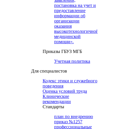
заявлений,
постановка на учет и
предоставление
информации об
организации
оказания
высокотехнологичной
медицинской
помощи».
Приказы ГБУЗ МГБ
Учетная политика
Для специалистов
Кодекс этики и служебного
поведения
Оценка условий труда
Клинические
рекомендации
Cтандарты
план по внедрению
приказ №1257
профессиональные