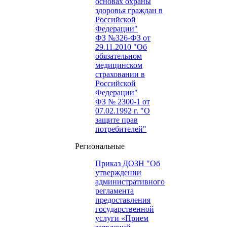
основах охраны
здоровья граждан в
Российской
Федерации"
ФЗ №326-ФЗ от
29.11.2010 "Об
обязательном
медицинском
страховании в
Российской
Федерации"
ФЗ № 2300-1 от
07.02.1992 г. "О
защите прав
потребителей"
Региональные
Приказ ДОЗН "Об
утверждении
административного
регламента
предоставления
государственной
услуги «Прием