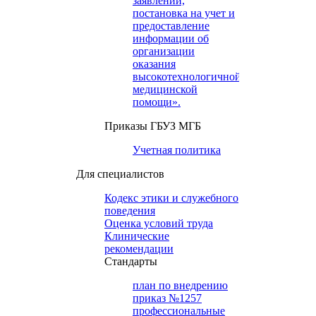
заявлений,
постановка на учет и
предоставление
информации об
организации
оказания
высокотехнологичной
медицинской
помощи».
Приказы ГБУЗ МГБ
Учетная политика
Для специалистов
Кодекс этики и служебного
поведения
Оценка условий труда
Клинические
рекомендации
Cтандарты
план по внедрению
приказ №1257
профессиональные