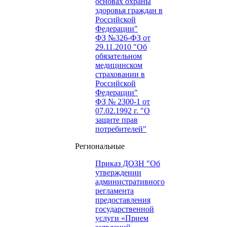
основах охраны
здоровья граждан в
Российской
Федерации"
ФЗ №326-ФЗ от
29.11.2010 "Об
обязательном
медицинском
страховании в
Российской
Федерации"
ФЗ № 2300-1 от
07.02.1992 г. "О
защите прав
потребителей"
Региональные
Приказ ДОЗН "Об
утверждении
административного
регламента
предоставления
государственной
услуги «Прием