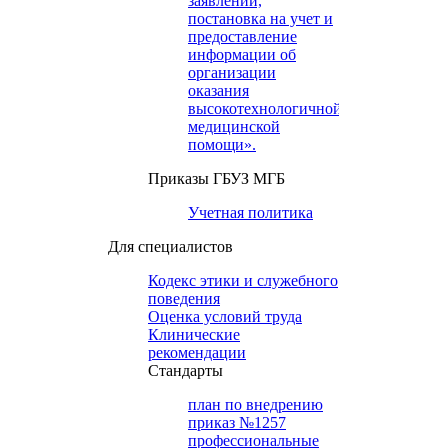
заявлений,
постановка на учет и
предоставление
информации об
организации
оказания
высокотехнологичной
медицинской
помощи».
Приказы ГБУЗ МГБ
Учетная политика
Для специалистов
Кодекс этики и служебного
поведения
Оценка условий труда
Клинические
рекомендации
Cтандарты
план по внедрению
приказ №1257
профессиональные