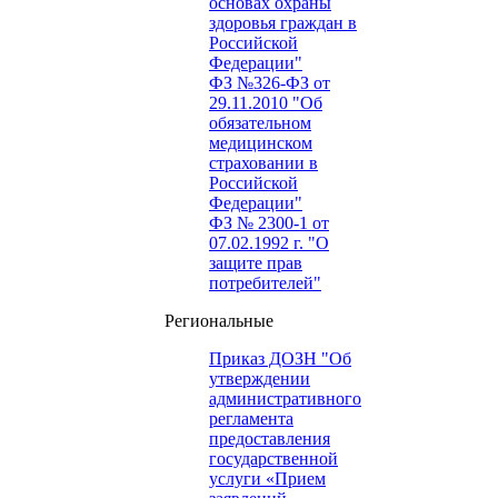
основах охраны
здоровья граждан в
Российской
Федерации"
ФЗ №326-ФЗ от
29.11.2010 "Об
обязательном
медицинском
страховании в
Российской
Федерации"
ФЗ № 2300-1 от
07.02.1992 г. "О
защите прав
потребителей"
Региональные
Приказ ДОЗН "Об
утверждении
административного
регламента
предоставления
государственной
услуги «Прием