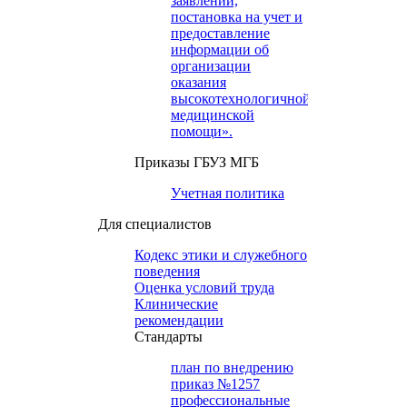
заявлений,
постановка на учет и
предоставление
информации об
организации
оказания
высокотехнологичной
медицинской
помощи».
Приказы ГБУЗ МГБ
Учетная политика
Для специалистов
Кодекс этики и служебного
поведения
Оценка условий труда
Клинические
рекомендации
Cтандарты
план по внедрению
приказ №1257
профессиональные