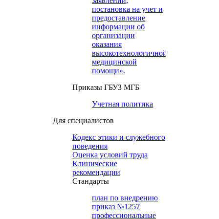
заявлений,
постановка на учет и
предоставление
информации об
организации
оказания
высокотехнологичной
медицинской
помощи».
Приказы ГБУЗ МГБ
Учетная политика
Для специалистов
Кодекс этики и служебного
поведения
Оценка условий труда
Клинические
рекомендации
Cтандарты
план по внедрению
приказ №1257
профессиональные