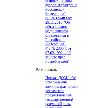
основах охраны
здоровья граждан в
Российской
Федерации"
ФЗ №326-ФЗ от
29.11.2010 "Об
обязательном
медицинском
страховании в
Российской
Федерации"
ФЗ № 2300-1 от
07.02.1992 г. "О
защите прав
потребителей"
Региональные
Приказ ДОЗН "Об
утверждении
административного
регламента
предоставления
государственной
услуги «Прием