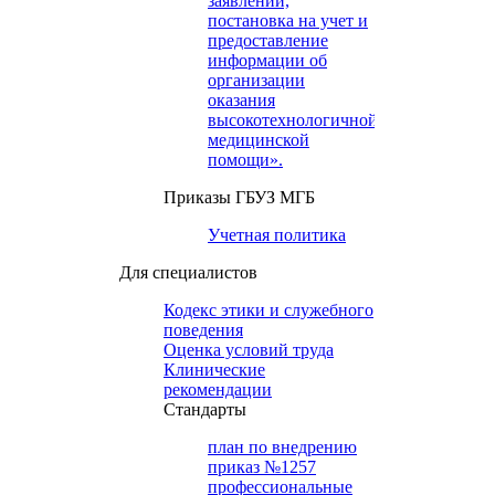
заявлений,
постановка на учет и
предоставление
информации об
организации
оказания
высокотехнологичной
медицинской
помощи».
Приказы ГБУЗ МГБ
Учетная политика
Для специалистов
Кодекс этики и служебного
поведения
Оценка условий труда
Клинические
рекомендации
Cтандарты
план по внедрению
приказ №1257
профессиональные