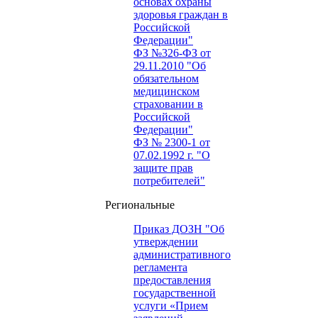
основах охраны
здоровья граждан в
Российской
Федерации"
ФЗ №326-ФЗ от
29.11.2010 "Об
обязательном
медицинском
страховании в
Российской
Федерации"
ФЗ № 2300-1 от
07.02.1992 г. "О
защите прав
потребителей"
Региональные
Приказ ДОЗН "Об
утверждении
административного
регламента
предоставления
государственной
услуги «Прием