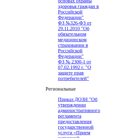
основах охраны
здоровья граждан в
Российской
Федерации"
ФЗ №326-ФЗ от
29.11.2010 "Об
обязательном
медицинском
страховании в
Российской
Федерации"
ФЗ № 2300-1 от
07.02.1992 г. "О
защите прав
потребителей"
Региональные
Приказ ДОЗН "Об
утверждении
административного
регламента
предоставления
государственной
услуги «Прием