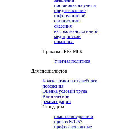
заявлений,
постановка на учет и
предоставление
информации об
организации
оказания
высокотехнологичной
медицинской
помощи».
Приказы ГБУЗ МГБ
Учетная политика
Для специалистов
Кодекс этики и служебного
поведения
Оценка условий труда
Клинические
рекомендации
Cтандарты
план по внедрению
приказ №1257
профессиональные