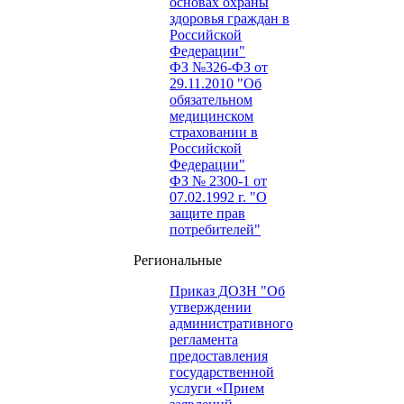
основах охраны
здоровья граждан в
Российской
Федерации"
ФЗ №326-ФЗ от
29.11.2010 "Об
обязательном
медицинском
страховании в
Российской
Федерации"
ФЗ № 2300-1 от
07.02.1992 г. "О
защите прав
потребителей"
Региональные
Приказ ДОЗН "Об
утверждении
административного
регламента
предоставления
государственной
услуги «Прием