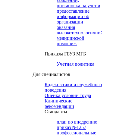
заявлений,
постановка на учет и
предоставление
информации об
организации
оказания
высокотехнологичной
медицинской
помощи».
Приказы ГБУЗ МГБ
Учетная политика
Для специалистов
Кодекс этики и служебного
поведения
Оценка условий труда
Клинические
рекомендации
Cтандарты
план по внедрению
приказ №1257
профессиональные