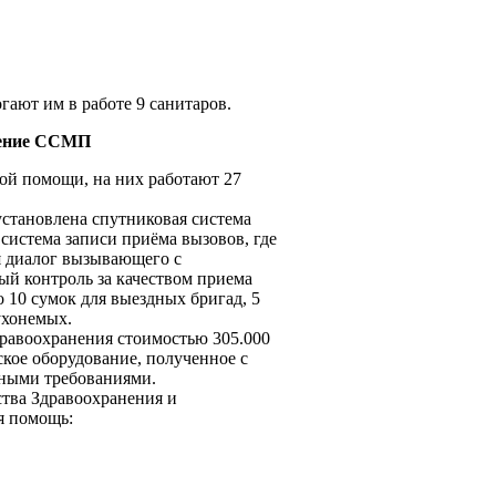
гают им в работе 9 санитаров.
чение ССМП
й помощи, на них работают 27
становлена спутниковая система
 система записи приёма вызовов, где
я диалог вызывающего с
ый контроль за качеством приема
 10 сумок для выездных бригад, 5
ухонемых.
дравоохранения стоимостью 305.000
кое оборудование, полученное с
нными требованиями.
тва Здравоохранения и
я помощь: