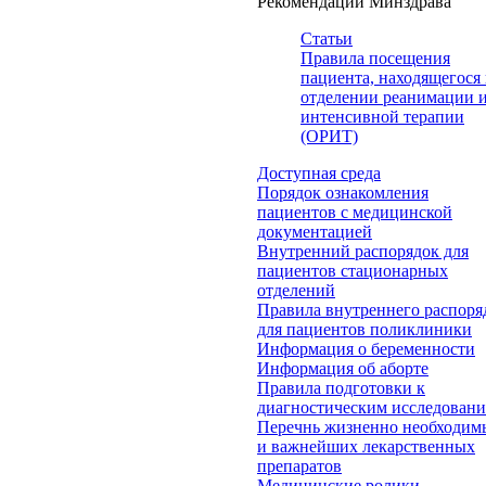
Рекомендации Минздрава
Статьи
Правила посещения
пациента, находящегося 
отделении реанимации 
интенсивной терапии
(ОРИТ)
Доступная среда
Порядок ознакомления
пациентов с медицинской
документацией
Внутренний распорядок для
пациентов стационарных
отделений
Правила внутреннего распоря
для пациентов поликлиники
Информация о беременности
Информация об аборте
Правила подготовки к
диагностическим исследован
Перечнь жизненно необходим
и важнейших лекарственных
препаратов
Медицинские ролики