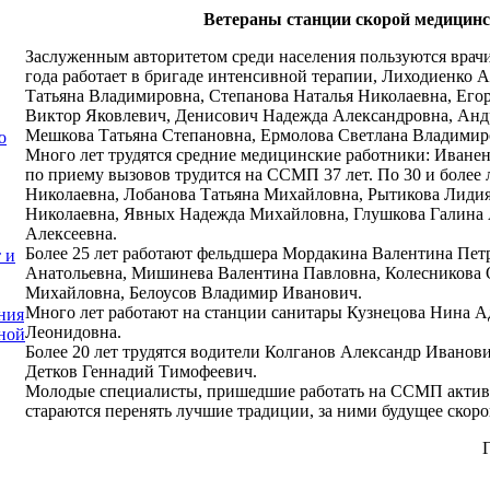
Ветераны станции скорой медицин
Заслуженным авторитетом среди населения пользуются врач
года работает в бригаде интенсивной терапии, Лиходиенко 
Татьяна Владимировна, Степанова Наталья Николаевна, Его
Виктор Яковлевич, Денисович Надежда Александровна, Анд
Мешкова Татьяна Степановна, Ермолова Светлана Владимир
о
Много лет трудятся средние медицинские работники: Иване
по приему вызовов трудится на ССМП 37 лет. По 30 и более 
Николаевна, Лобанова Татьяна Михайловна, Рытикова Лидия
Николаевна, Явных Надежда Михайловна, Глушкова Галина 
Алексеевна.
Более 25 лет работают фельдшера Мордакина Валентина Пет
 и
Анатольевна, Мишинева Валентина Павловна, Колесникова О
Михайловна, Белоусов Владимир Иванович.
Много лет работают на станции санитары Кузнецова Нина 
ния
Леонидовна.
ной
Более 20 лет трудятся водители Колганов Александр Иванов
Детков Геннадий Тимофеевич.
Молодые специалисты, пришедшие работать на ССМП активн
стараются перенять лучшие традиции, за ними будущее скор