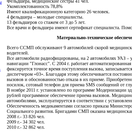
Фельдшера, медицинские сестры 41 чел.
ы
Укомплектованность 78,8%
Имеют квалификационную категорию 26 человек.
4 фельдшера – молодые специалисты.
13 фельдшеров со стажем от 3 до 5 лет.
Все врачи и фельдшера имеют сертификат специалиста. Помо
Материально-техническое обеспе
Всего ССМП обслуживают 9 автомобилей скорой медицинско
водителей.
Все автомобили радиофицированы, на 2 автомобилях УАЗ – у
навигации "Глонасс". С 2004 г. работает автоматизированная
фиксируется точное время поступления вызова, записываетс
в
диспетчером «03». Благодаря этому обеспечивается постоянн
вызовов и обоснованностью отказа в их приеме. Приобретено
носилок, сотовый телефон для приема SMS сообщений от гл
В ноябре 2011 г. установлено по программе Модернизации з
рублей программное обеспечение приема вызовов. Медицинс
автомобилями, эксплуатируется в соответствии с установле
Обеспеченность медикаментами согласно приказа Министерс
Социального развития. Бригадами СМП оказана медицинска
2008 г.- 33 826 чел.
2009 г.- 34 302 чел.
2010 г.- 32 862 чел.