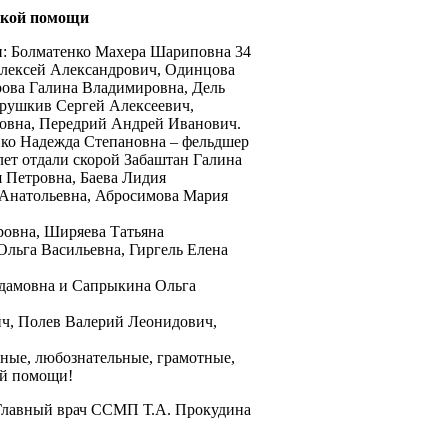
ской помощи
и: Болматенко Махера Шариповна 34
Алексей Александрович, Одинцова
рова Галина Владимировна, Дель
рушкив Сергей Алексеевич,
овна, Передрий Андрей Иванович.
нко Надежда Степановна – фельдшер
лет отдали скорой Забаштан Галина
 Петровна, Баева Лидия
Анатольевна, Абросимова Мария
ровна, Ширяева Татьяна
льга Васильевна, Гиргель Елена
Адамовна и Сапрыкина Ольга
ич, Полев Валерий Леонидович,
ые, любознательные, грамотные,
ой помощи!
Главный врач ССМП Т.А. Прокудина