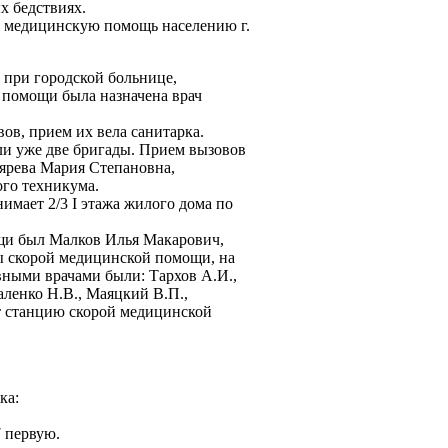
х бедствиях.
 медицинскую помощь населению г.
 при городской больнице,
 помощи была назначена врач
ов, прием их вела санитарка.
ли уже две бригады. Прием вызовов
ярева Мария Степановна,
ого техникума.
имает 2/3 I этажа жилого дома по
щи был Малков Илья Макарович,
ы скорой медицинской помощи, на
вными врачами были: Тархов А.И.,
аленко Н.В., Маяцкий В.П.,
ет станцию скорой медицинской
ка:
 первую.