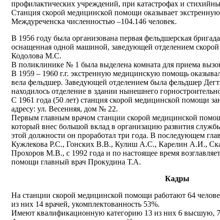
профилактических учреждений, при катастрофах и стихийны
Станция скорой медицинской помощи оказывает экстренную
Междуреченска численностью –104.146 человек.
В 1956 году была организована первая фельдшерская бригада
оснащенная одной машиной, заведующей отделением скорой
Кодолова М.С.
В поликлинике № 1 была выделена комната для приема вызов
В 1959 – 1960 г.г. экстренную медицинскую помощь оказыва
вела фельдшер. Заведующей отделением была фельдшер Дегт
находилось отделение в здании нынешнего горностроительн
С 1961 года (50 лет) станция скорой медицинской помощи зан
адресу: ул. Весенняя, дом № 22.
Первым главным врачом станции скорой медицинской помо
который внес большой вклад в организацию развития служб
этой должности он проработал три года. В последующем гла
Кужлекова Р.С., Гонских В.В., Кулиш А.С., Карелин А.И., Ск
Прохоров М.В., с 1992 года и по настоящее время возглавля
помощи главный врач Прокудина Т.А.
Кадры
На станции скорой медицинской помощи работают 64 челове
из них 14 врачей, укомплектованность 53%.
Имеют квалификационную категорию 13 из них 6 высшую, 7