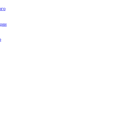
ого
ции
ю