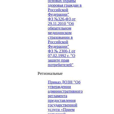
основах охраны
здоровья граждан в
Российской
Федерации"
ФЗ №326-ФЗ от
29.11.2010 "Об
обязательном
медицинском
страховании в
Российской
Федерации"
ФЗ № 2300-1 от
07.02.1992 г. "О
защите прав
потребителей"
Региональные
Приказ ДОЗН "Об
утверждении
административного
регламента
предоставления
государственной
услуги «Прием