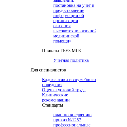
заявлений,
постановка на учет и
предоставление
информации об
организации
оказания
высокотехнологичной
медицинской
помощи».
Приказы ГБУЗ МГБ
Учетная политика
Для специалистов
Кодекс этики и служебного
поведения
Оценка условий труда
Клинические
рекомендации
Cтандарты
план по внедрению
приказ №1257
профессиональные