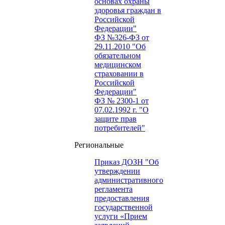
основах охраны
здоровья граждан в
Российской
Федерации"
ФЗ №326-ФЗ от
29.11.2010 "Об
обязательном
медицинском
страховании в
Российской
Федерации"
ФЗ № 2300-1 от
07.02.1992 г. "О
защите прав
потребителей"
Региональные
Приказ ДОЗН "Об
утверждении
административного
регламента
предоставления
государственной
услуги «Прием