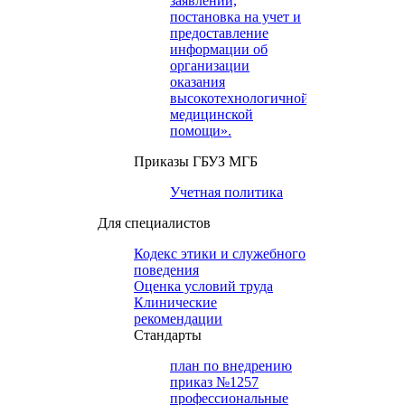
заявлений,
постановка на учет и
предоставление
информации об
организации
оказания
высокотехнологичной
медицинской
помощи».
Приказы ГБУЗ МГБ
Учетная политика
Для специалистов
Кодекс этики и служебного
поведения
Оценка условий труда
Клинические
рекомендации
Cтандарты
план по внедрению
приказ №1257
профессиональные