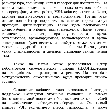
регистратура, хранилище карт и гардероб для посетителей. На
втором этаже: отделение периодических осмотров, кабинет
флюорографии, маммография, УЗИ-кабинет, рентген-кабинет,
кабинет врача-нарколога и врача-психиатра. Третий этаж
отвели под «Центр здоровья», где жители города смогут
проходить диспансеризацию. Также здесь расположился
физио-кабинет и кабинет врача-гинеколога. Приём врачей-
терапевтов, лор-врача, врача-пульмонолога, врача-
офтальмолога, врача-кардиолога, врача-невролога и врача-
эндокринолога будет вестись на четвёртом этаже. В этом же
месте: процедурный и прививочный кабинеты. Врачи других
узких специальностей и дневной стационар заняли пятый
этаж.
Также на пятом этаже расположился Центр
амбулаторной онкологической помощи (ЦАОП),который
начнёт работать в расширенном режиме. На его базе
междуреченским онко-пациентам будут проводить химио-
терапию.
Оснащение кабинета стало возможным благодаря
поддержке Распадской угольной компании. В рамках
благотворительной программы был выделен 23 млн. рублей
на приобретение необходимого оборудования. Это новый
аппарат УЗИ экспертного класса, гастроскопы, а также