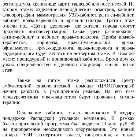
регистратура, хранилище карт и гардероб для посетителей. На
втором этаже: отделение периодических осмотров, кабинет
флюорографии, маммография, УЗИ-кабинет, рентген-кабинет,
кабинет врача-нарколога и врача-психиатра. Третий этаж
отвели под «Центр здоровья», где жители города смогут
проходить диспансеризацию. Также здесь расположился
физио-кабинет и кабинет врача-гинеколога. Приём врачей-
терапевтов, лор-врача, врача-пульмонолога, врача-
офтальмолога, врача-кардиолога, врача-невролога и врача-
эндокринолога будет вестись на четвёртом этаже. В этом же
месте: процедурный и прививочный кабинеты. Врачи других
узких специальностей и дневной стационар заняли пятый
этаж.
Также на пятом этаже расположился Центр
амбулаторной онкологической помощи (ЦАОП),который
начнёт работать в расширенном режиме. На его базе
междуреченским онко-пациентам будут проводить химио-
терапию.
Оснащение кабинета стало возможным благодаря
поддержке Распадской угольной компании. В рамках
благотворительной программы был выделен 23 млн. рублей
на приобретение необходимого оборудования. Это новый
аппарат УЗИ экспертного класса, гастроскопы, а также