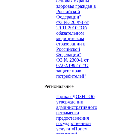
основах охраны
здоровья граждан в
Российской
Федерации"
ФЗ №326-ФЗ от
29.11.2010 "Об
обязательном
медицинском
страховании в
Российской
Федерации"
ФЗ № 2300-1 от
07.02.1992 г. "О
защите прав
потребителей"
Региональные
Приказ ДОЗН "Об
утверждении
административного
регламента
предоставления
государственной
услуги «Прием