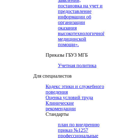
заявлений,
постановка на учет и
предоставление
информации об
организации
оказания
высокотехнологичной
медицинской
помощи».
Приказы ГБУЗ МГБ
Учетная политика
Для специалистов
Кодекс этики и служебного
поведения
Оценка условий труда
Клинические
рекомендации
Cтандарты
план по внедрению
приказ №1257
профессиональные