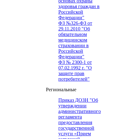
основах охраны
здоровья граждан в
Российской
Федерации"
ФЗ №326-ФЗ от
29.11.2010 "Об
обязательном
медицинском
страховании в
Российской
Федерации"
ФЗ № 2300-1 от
07.02.1992 г. "О
защите прав
потребителей"
Региональные
Приказ ДОЗН "Об
утверждении
административного
регламента
предоставления
государственной
услуги «Прием