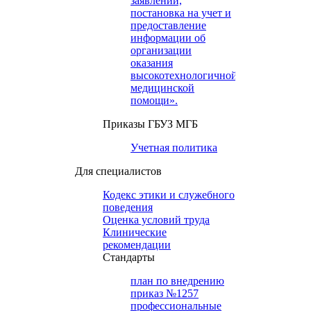
заявлений,
постановка на учет и
предоставление
информации об
организации
оказания
высокотехнологичной
медицинской
помощи».
Приказы ГБУЗ МГБ
Учетная политика
Для специалистов
Кодекс этики и служебного
поведения
Оценка условий труда
Клинические
рекомендации
Cтандарты
план по внедрению
приказ №1257
профессиональные