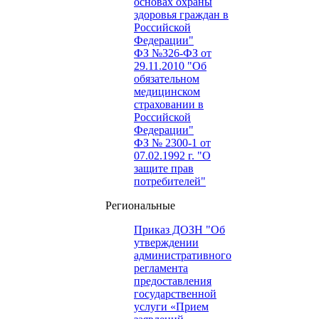
основах охраны
здоровья граждан в
Российской
Федерации"
ФЗ №326-ФЗ от
29.11.2010 "Об
обязательном
медицинском
страховании в
Российской
Федерации"
ФЗ № 2300-1 от
07.02.1992 г. "О
защите прав
потребителей"
Региональные
Приказ ДОЗН "Об
утверждении
административного
регламента
предоставления
государственной
услуги «Прием