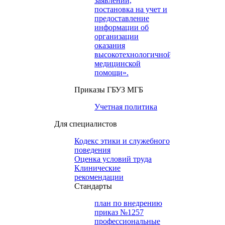
заявлений,
постановка на учет и
предоставление
информации об
организации
оказания
высокотехнологичной
медицинской
помощи».
Приказы ГБУЗ МГБ
Учетная политика
Для специалистов
Кодекс этики и служебного
поведения
Оценка условий труда
Клинические
рекомендации
Cтандарты
план по внедрению
приказ №1257
профессиональные