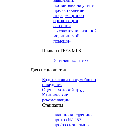
заявлений,
постановка на учет и
предоставление
информации об
организации
оказания
высокотехнологичной
медицинской
помощи».
Приказы ГБУЗ МГБ
Учетная политика
Для специалистов
Кодекс этики и служебного
поведения
Оценка условий труда
Клинические
рекомендации
Cтандарты
план по внедрению
приказ №1257
профессиональные