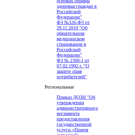
основах охраны
здоровья граждан в
Российской
Федерации"
ФЗ №326-ФЗ от
29.11.2010 "Об
обязательном
медицинском
страховании в
Российской
Федерации"
ФЗ № 2300-1 от
07.02.1992 г. "О
защите прав
потребителей"
Региональные
Приказ ДОЗН "Об
утверждении
административного
регламента
предоставления
государственной
услуги «Прием