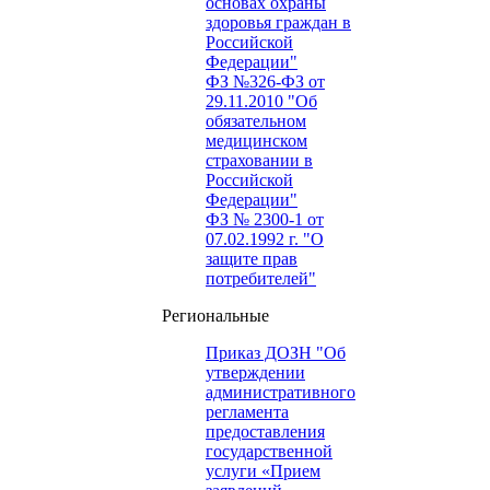
основах охраны
здоровья граждан в
Российской
Федерации"
ФЗ №326-ФЗ от
29.11.2010 "Об
обязательном
медицинском
страховании в
Российской
Федерации"
ФЗ № 2300-1 от
07.02.1992 г. "О
защите прав
потребителей"
Региональные
Приказ ДОЗН "Об
утверждении
административного
регламента
предоставления
государственной
услуги «Прием