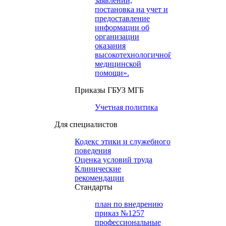
заявлений,
постановка на учет и
предоставление
информации об
организации
оказания
высокотехнологичной
медицинской
помощи».
Приказы ГБУЗ МГБ
Учетная политика
Для специалистов
Кодекс этики и служебного
поведения
Оценка условий труда
Клинические
рекомендации
Cтандарты
план по внедрению
приказ №1257
профессиональные