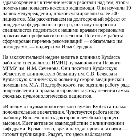
здравоохранения в течение месяца работали над тем, чтобы
помочь нам повысить качество медпомощи. Они изучили 19
наших медучреждений, проконсультировали более 200
пациентов. Мы рассчитываем на долгосрочный эффект от
поддержки федерального центра, поэтому попросили
специалистов поделиться с нашими врачами передовыми
практиками профилактики и лечения. По итогам работы
сформирован перечень рекомендаций — обязательно им
последуем», — подчеркнул Илья Середюк.
На заключительной неделе визита в клиниках Кузбасса
работали специалисты НМИЦ пульмонологии Первого
МГМУ им. И.М. Сеченова. Они посетили Кузбасскую
областную клиническую больницу им. С.В. Беляева и
Кузбасскую клиническую больницу скорой медицинской
помощи им. М.А. Подгорбунского, где оценили работу ряда
подразделений и проанализировали тактику лечения самых
сложных пульмонологических пациентов.
«В целом от пульмонологической службы Кузбасса только
положительные впечатления. Чувствуется работа не по
шаблону. Вовлеченность докторов в лечебный процесс
высокая. Идет активное взаимодействие с клиническими
кафедрами. Кроме этого, врачи находят время для науки —
готовят публикации. Радует, что здесь наблюдается