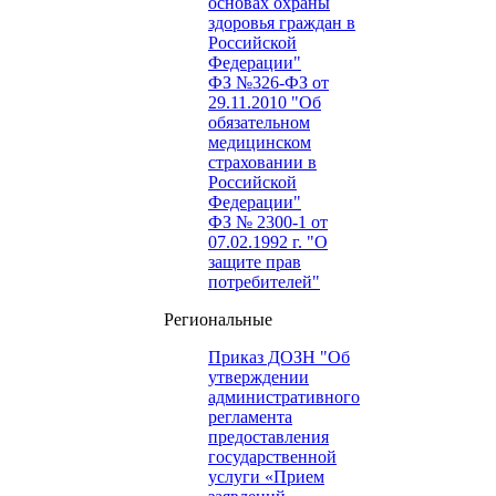
основах охраны
здоровья граждан в
Российской
Федерации"
ФЗ №326-ФЗ от
29.11.2010 "Об
обязательном
медицинском
страховании в
Российской
Федерации"
ФЗ № 2300-1 от
07.02.1992 г. "О
защите прав
потребителей"
Региональные
Приказ ДОЗН "Об
утверждении
административного
регламента
предоставления
государственной
услуги «Прием