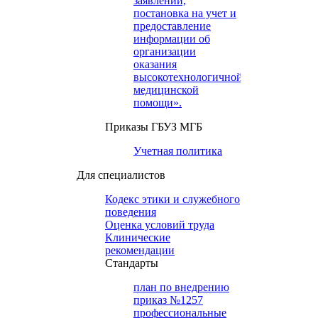
заявлений,
постановка на учет и
предоставление
информации об
организации
оказания
высокотехнологичной
медицинской
помощи».
Приказы ГБУЗ МГБ
Учетная политика
Для специалистов
Кодекс этики и служебного
поведения
Оценка условий труда
Клинические
рекомендации
Cтандарты
план по внедрению
приказ №1257
профессиональные