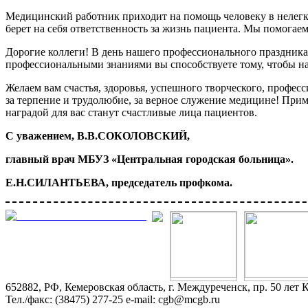
Медицинский работник приходит на помощь человеку в нелегк
берет на себя ответственность за жизнь пациента. Мы помогае
Дорогие коллеги! В день нашего профессионального праздника 
профессиональными знаниями вы способствуете тому, чтобы на
Желаем вам счастья, здоровья, успешного творческого, профес
за терпение и трудолюбие, за верное служение медицине! При
наградой для вас станут счастливые лица пациентов.
С уважением, В.В.СОКОЛОВСКИЙ,
главный врач МБУЗ «Центральная городская больница».
Е.Н.СИЛАНТЬЕВА, председатель профкома.
652882, РФ, Кемеровская область, г. Междуреченск, пр. 50 лет 
Тел./факс: (38475) 277-25 e-mail: cgb@mcgb.ru