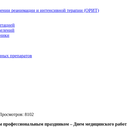
елении реанимации и интенсивной терапии (ОРИТ)
нтацией
делений
иники
нных препаратов
Просмотров: 8102
им
профессиональным праздником – Днем медицинского работ