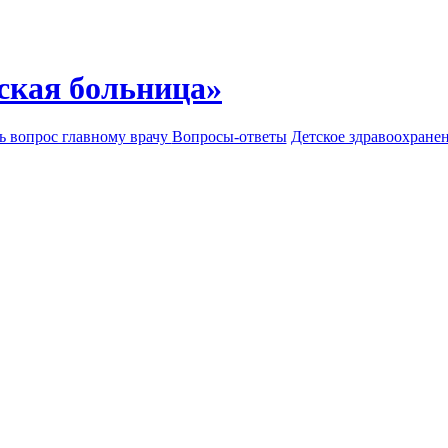
ская больница»
ь вопрос главному врачу
Вопросы-ответы
Детское здравоохране