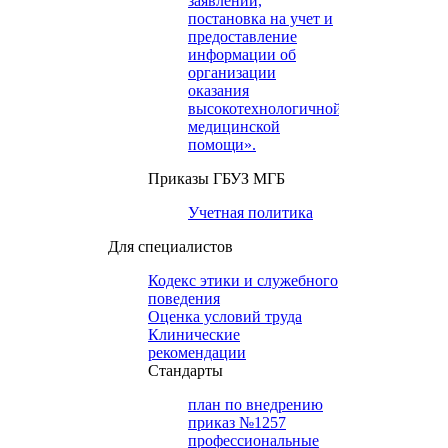
заявлений,
постановка на учет и
предоставление
информации об
организации
оказания
высокотехнологичной
медицинской
помощи».
Приказы ГБУЗ МГБ
Учетная политика
Для специалистов
Кодекс этики и служебного
поведения
Оценка условий труда
Клинические
рекомендации
Cтандарты
план по внедрению
приказ №1257
профессиональные