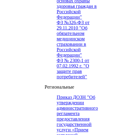
основах охраны
здоровья граждан в
Российской
Федерации"
ФЗ №326-ФЗ от
29.11.2010 "Об
обязательном
медицинском
страховании в
Российской
Федерации"
ФЗ № 2300-1 от
07.02.1992 г. "О
защите прав
потребителей"
Региональные
Приказ ДОЗН "Об
утверждении
административного
регламента
предоставления
государственной
услуги «Прием