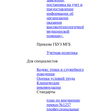
заявлений,
постановка на учет и
предоставление
информации об
организации
оказания
высокотехнологичной
медицинской
помощи».
Приказы ГБУЗ МГБ
Учетная политика
Для специалистов
Кодекс этики и служебного
поведения
Оценка условий труда
Клинические
рекомендации
Cтандарты
план по внедрению
приказ №1257
профессиональные