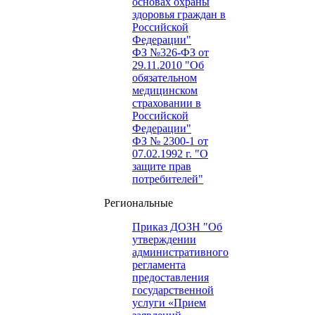
основах охраны
здоровья граждан в
Российской
Федерации"
ФЗ №326-ФЗ от
29.11.2010 "Об
обязательном
медицинском
страховании в
Российской
Федерации"
ФЗ № 2300-1 от
07.02.1992 г. "О
защите прав
потребителей"
Региональные
Приказ ДОЗН "Об
утверждении
административного
регламента
предоставления
государственной
услуги «Прием