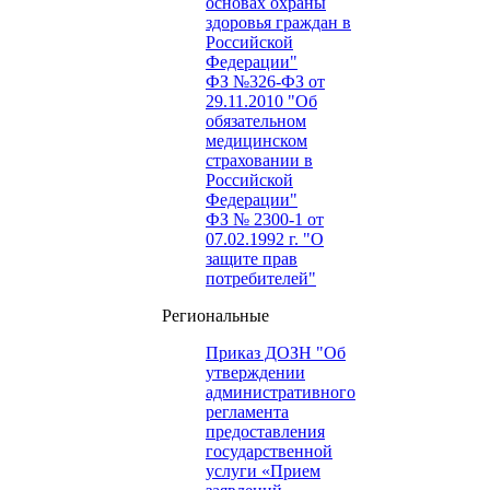
основах охраны
здоровья граждан в
Российской
Федерации"
ФЗ №326-ФЗ от
29.11.2010 "Об
обязательном
медицинском
страховании в
Российской
Федерации"
ФЗ № 2300-1 от
07.02.1992 г. "О
защите прав
потребителей"
Региональные
Приказ ДОЗН "Об
утверждении
административного
регламента
предоставления
государственной
услуги «Прием