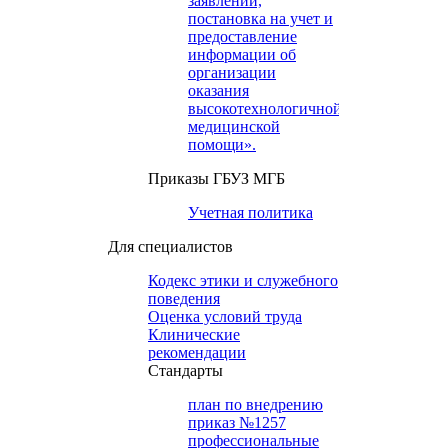
заявлений,
постановка на учет и
предоставление
информации об
организации
оказания
высокотехнологичной
медицинской
помощи».
Приказы ГБУЗ МГБ
Учетная политика
Для специалистов
Кодекс этики и служебного
поведения
Оценка условий труда
Клинические
рекомендации
Cтандарты
план по внедрению
приказ №1257
профессиональные