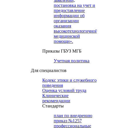
заявлений,
постановка на учет и
предоставление
информации об
организации
оказания
высокотехнологичной
медицинской
помощи».
Приказы ГБУЗ МГБ
Учетная политика
Для специалистов
Кодекс этики и служебного
поведения
Оценка условий труда
Клинические
рекомендации
Cтандарты
план по внедрению
приказ №1257
профессиональные