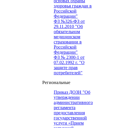
основах охраны
здоровья граждан в
Российской
Федерации"
ФЗ №326-ФЗ от
29.11.2010 "Об
обязательном
медицинском
страховании в
Российской
Федерации"
ФЗ № 2300-1 от
07.02.1992 г. "О
защите прав
потребителей"
Региональные
Приказ ДОЗН "Об
утверждении
административного
регламента
предоставления
государственной
услуги «Прием