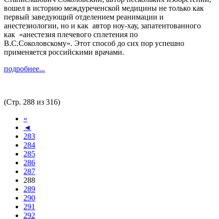
вошел в историю междуреченской медицины не только как
первый заведующий отделением реанимации и
анестезиологии, но и как автор ноу-хау, запатентованного
как «анестезия плечевого сплетения по
В.С.Соколовскому». Этот способ до сих пор успешно
применяется российскими врачами.
подробнее...
(Стр. 288 из 316)
«
◄
283
284
285
286
287
288
289
290
291
292