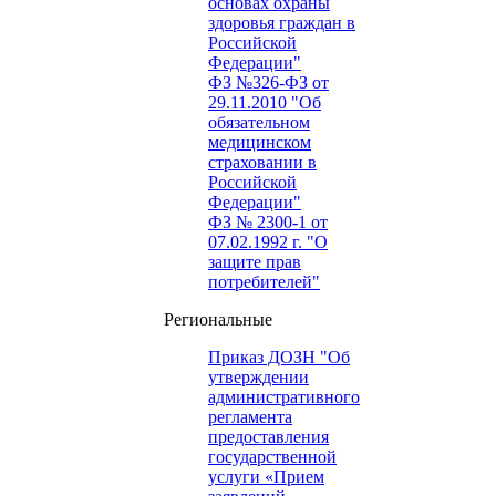
основах охраны
здоровья граждан в
Российской
Федерации"
ФЗ №326-ФЗ от
29.11.2010 "Об
обязательном
медицинском
страховании в
Российской
Федерации"
ФЗ № 2300-1 от
07.02.1992 г. "О
защите прав
потребителей"
Региональные
Приказ ДОЗН "Об
утверждении
административного
регламента
предоставления
государственной
услуги «Прием