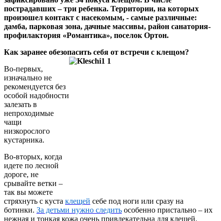
пострадавших – три ребенка. Территории, на которых
произошел контакт с насекомым, - самые различные:
дамба, парковая зона, дачные массивы, район санатория-
профилактория «Романтика», поселок Ортон.
Как заранее обезопасить себя от встречи с клещом?
Во-первых,
изначально не
рекомендуется без
особой надобности
залезать в
непроходимые
чащи
низкорослого
кустарника.
Во-вторых, когда
идете по лесной
дороге, не
срывайте ветки –
так вы можете
стряхнуть с куста
клещей
себе под ноги или сразу на
ботинки.
За детьми нужно следить
особенно пристально – их
нежная и тонкая кожа очень привлекательна для клещей.