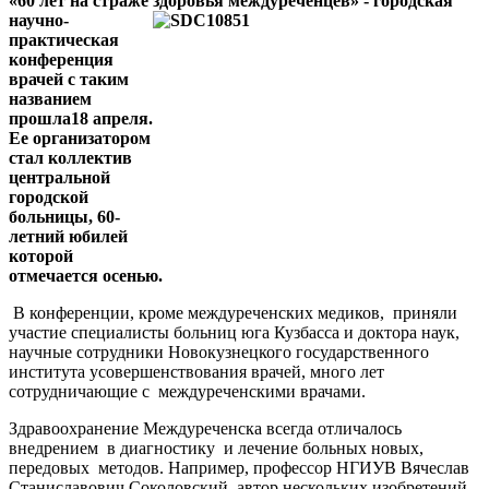
«60 лет на страже здоровья междуреченцев» - городская
научно-
практическая
конференция
врачей с таким
названием
прошла18 апреля.
Ее организатором
стал коллектив
центральной
городской
больницы, 60-
летний юбилей
которой
отмечается осенью.
В конференции, кроме междуреченских медиков, приняли
участие специалисты больниц юга Кузбасса и доктора наук,
научные сотрудники Новокузнецкого государственного
института усовершенствования врачей, много лет
сотрудничающие с междуреченскими врачами.
Здравоохранение Междуреченска всегда отличалось
внедрением в диагностику и лечение больных новых,
передовых методов. Например, профессор НГИУВ Вячеслав
Станиславович Соколовский, автор нескольких изобретений,