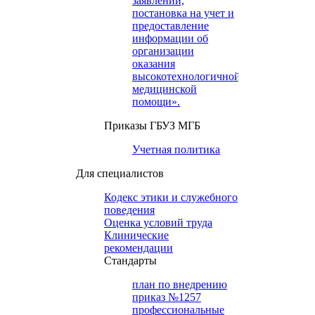
заявлений,
постановка на учет и
предоставление
информации об
организации
оказания
высокотехнологичной
медицинской
помощи».
Приказы ГБУЗ МГБ
Учетная политика
Для специалистов
Кодекс этики и служебного
поведения
Оценка условий труда
Клинические
рекомендации
Cтандарты
план по внедрению
приказ №1257
профессиональные