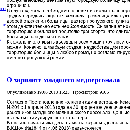
обслуживающему центральную городскую больницу. Для 
ограничен.
ого
В случаях, когда необходимо перевезти своим транспорт
трудом передвигающегося человека, роженицу, или нужн
дверей отделения больницы, вахтер пропускного пункта 
ции
этом действительно есть необходимость. Он запишет н
территорию и объяснит водителю транспорта, что длите
больницы находиться нельзя.
ю
К сожалению, открыть въезд для всех машин круглосуточ
можем. Конечно, шлагбаум создает неудобства для горо
территорию больницы в любое время, но регламентир
именно пропускной режим.
О зарплате младшего медперсонала
Опубликовано 19.06.2013 15:23
| Просмотров: 9505
Согласно Постановлению коллегии администрации Кемер
№204 с 1 апреля 2013 года на 30 процентов увеличивае
работников младшего медицинского персонала. Данные
выплаты стимулирующего характера.
В письме начальника департамента охраны здоровья на
В.К.Цоя (№1844 от 4.06.2013) разъясняется: