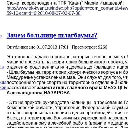
Сюжет корреспондента ТРК "Квант" Марии Имашевой:
http://www.trk-kvant.ru/index.php?option=com_content&vie
59-10&catid=6:2010-08-07-03-07-38
Зачем больнице шлагбаумы?
о
Опубликовано 01.07.2013 17:01
| Просмотров: 9266
Этот вопрос задают горожане, которые теперь не могут
машине проехать на территорию больничного городка, 
 и
отделения родственника или доехать до крыльца стацион
- Шлагбаумы на территории хирургического корпуса и б
Междуречье установлены в мае. Они служат для того, ч
ния
постороннего транспорта на территорию отделений боль
ной
рассказывает
заместитель главного врача МБУЗ ЦГБ 
Александровна НАЗАРОВА
.
- Это не прихоть руководства больницы, а требование 
Кемеровской области, Управления Федеральной службы
охраны здоровья населения в целях противодействия т
Въезд на территорию больничных учреждений разрешен
задействованному в лечебной работе (врачи и медицинск