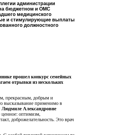
оллегии администрации
 на бюджетном и ОМС
адшего медицинского
ные и стимулирующие выплаты
зованного должностного
инике прошел конкурс семейных
агаем отрывки из нескольких
ом, прекрасным, добрым и
Это высказывание применимо в
у
Людмиле Александровне
е ценное: оптимизм,
такт, доброжелательность. Это врач