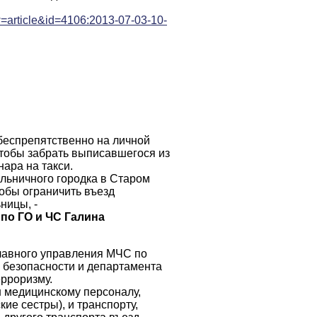
w=article&id=4106:2013-07-03-10-
 беспрепятственно на личной
чтобы забрать выписавшегося из
ара на такси.
ольничного городка в Старом
тобы ограничить въезд
ницы, -
по ГО и ЧС Галина
Главного управления МЧС по
 безопасности и департамента
ерроризму.
 медицинскому персоналу,
ие сестры), и транспорту,