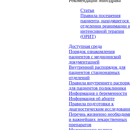
Рекомендации Минздрава
Статьи
Правила посещения
пациента, находящегося 
отделении реанимации 
интенсивной терапии
(ОРИТ)
Доступная среда
Порядок ознакомления
пациентов с медицинской
документацией
Внутренний распорядок для
пациентов стационарных
отделений
Правила внутреннего распоря
для пациентов поликлиники
Информация о беременности
Информация об аборте
Правила подготовки к
диагностическим исследован
Перечнь жизненно необходим
и важнейших лекарственных
препаратов
Медицинские ролики