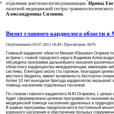
ы
отделения анестезиологии-реанимации
Ирины Евг
палатной медицинской сестры травматологическог
Александровны Силиник
.
Визит главного кардиолога области в
Опубликовано 03.07.2013 18:49
| Просмотров: 8476
Главный кардиолог области Михаил Юрьевич Огарков п
встречи с главой городского округа Вадимом Алексан
в
обсуждена программа дальнейшего оказания различных
областного кардиоцентра междуреченцам, имеющим заб
системы. Ежегодно около ста горожан, благодаря целе
местного бюджета, имеют возможность бесплатно опери
более 10 лет выездная бригада кардиологов оказывае
помощь населению отдаленных поселков.
По словам главного кардиолога М.Ю.Огаркова, с целью
будет сформирована целевая программа по оказанию 
медицинской помощи населению удаленных и труднодос
В рамках программы предполагается постоянный монито
коренного населения и обеспечение больных современ