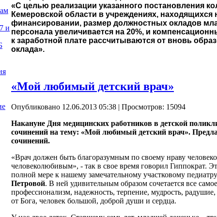
«С целью реализации указанного постановления к
нам
Кемеровской области в учреждениях, находящихся
финансировании, размер должностных окладов мл
7 и
персонала увеличивается на 20%, и компенсацион
к заработной плате рассчитываются от вновь обра
Б
оклада».
ия
«Мой любимый детский врач»
ие
Опубликовано 12.06.2013 05:38
| Просмотров: 15094
Накануне Дня медицинских работников в детской поликл
сочинений на тему: «Мой любимый детский врач». Предл
сочинений.
«Врач должен быть благоразумным по своему нраву человек
человеколюбивым», - так в свое время говорил Гиппократ. 
полной мере к нашему замечательному участковому педиатр
Петровой
. В ней удивительным образом сочетается все само
профессионализм, надежность, терпение, мудрость, радушие, 
от Бога, человек большой, доброй души и сердца.