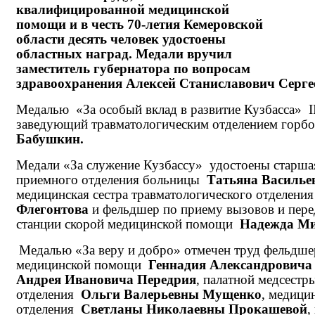
квалифицированной медицинской
помощи и в честь 70-летия Кемеровской
области десять человек удостоены
областных наград. Медали вручил
заместитель губернатора по вопросам
здравоохранения Алексей Станиславович Серге
Медалью «За особый вклад в развитие Кузбасса»
I
заведующий травматологическим отделением гор
Бабушкин.
Медали «За служение Кузбассу» удостоены старшая
приемного отделения больницы
Татьяна Василье
медицинская сестра травматологического отделени
Флегонтова
и фельдшер по приему вызовов и пере
станции скорой медицинской помощи
Надежда М
Медалью «За веру и добро» отмечен труд фельдше
медицинской помощи
Геннадия Александрович
Андрея Ивановича Передрия
, палатной медсестр
отделения
Ольги Валерьевны Мущенко
, медици
отделения
Светланы Николаевны Прокашевой
,