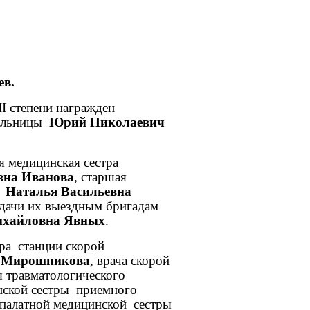
ев.
II
степени награжден
больницы
Юрий Николаевич
 медицинская сестра
вна Иванова
, старшая
я
Наталья Васильевна
дачи их выездным бригадам
ихайловна Явных
.
ра станции скорой
а Мирошникова
, врача скорой
ы травматологического
нской сестры приемного
 палатной медицинской сестры