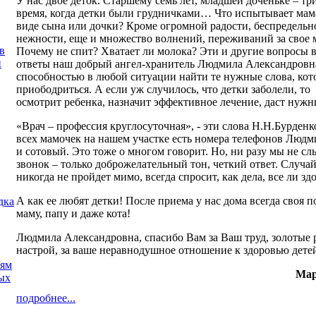
У нас двое деток. Старшему семь лет, младшей доченьке – тр
время, когда детки были грудничками… Что испытывает мама
виде сына или дочки? Кроме огромной радости, беспредельн
нежности, еще и множество волнений, переживаний за свое м
в
Почему не спит? Хватает ли молока? Эти и другие вопросы в
и
ответы наш добрый ангел-хранитель Людмила Александровн
способностью в любой ситуации найти те нужные слова, кот
приободриться. А если уж случилось, что детки заболели, то
осмотрит ребенка, назначит эффективное лечение, даст нужн
«Врач – профессия круглосуточная», - эти слова Н.Н.Бурденк
всех мамочек на нашем участке есть номера телефонов Люд
и сотовый. Это тоже о многом говорит. Но, ни разу мы не сл
звонок – только доброжелательный тон, четкий ответ. Случай
никогда не пройдет мимо, всегда спросит, как дела, все ли зд
А как ее любят детки! После приема у нас дома всегда своя п
дка
маму, папу и даже кота!
Людмила Александровна, спасибо Вам за Ваш труд, золотые 
настрой, за ваше неравнодушное отношение к здоровью дете
иям
Ма
ых
подробнее...