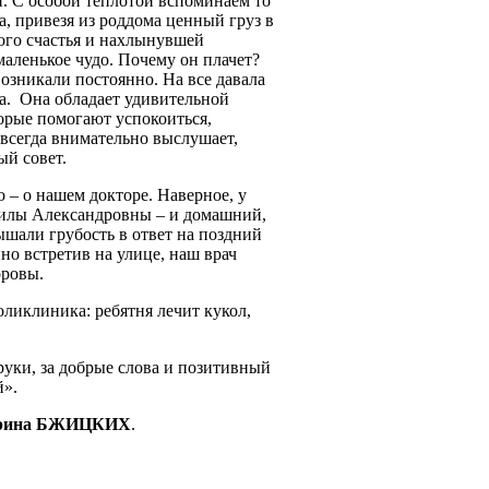
и. С особой теплотой вспоминаем то
, привезя из роддома ценный груз в
ого счастья и нахлынувшей
аленькое чудо. Почему он плачет?
озникали постоянно. На все давала
а. Она обладает удивительной
орые помогают успокоиться,
 всегда внимательно выслушает,
ый совет.
о – о нашем докторе. Наверное, у
милы Александровны – и домашний,
ышали грубость в ответ на поздний
но встретив на улице, наш врач
оровы.
оликлиника: ребятня лечит кукол,
руки, за добрые слова и позитивный
й».
рина БЖИЦКИХ
.