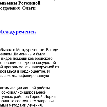
еньевны Рогозиной
,
о отделения
Ольги
 Междуреченск
обывал в Междуреченске. В ходе
дровичем Шамониным была
 видов помощи кемеровского
олевания сердечно-сосудистой
вой программе, финансируемой из
роваться в кардиоцентре. И
т высококвалифицированную
 оптимизации данной работы
высококвалифицированной
тупных районов Горной Шории.
ринг за состоянием здоровья
ными методами лечения.