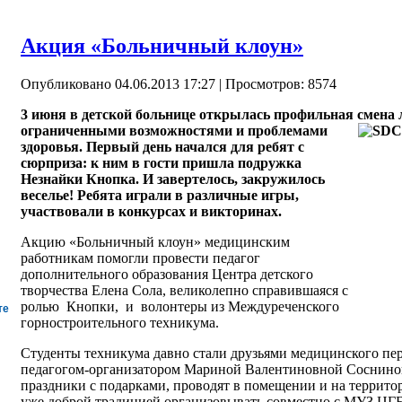
Акция «Больничный клоун»
Опубликовано 04.06.2013 17:27
| Просмотров: 8574
3 июня в детской больнице открылась профильная смена л
ограниченными возможностями и проблемами
здоровья. Первый день начался для ребят с
сюрприза: к ним в гости пришла подружка
Незнайки Кнопка. И завертелось, закружилось
веселье! Ребята играли в различные игры,
участвовали в конкурсах и викторинах.
Акцию «Больничный клоун» медицинским
работникам помогли провести педагог
дополнительного образования Центра детского
творчества Елена Сола, великолепно справившаяся с
ролью Кнопки, и волонтеры из Междуреченского
те
горностроительного техникума.
Студенты техникума давно стали друзьями медицинского пер
педагогом-организатором Мариной Валентиновной Сосниной
праздники с подарками, проводят в помещении и на террито
уже доброй традицией организовывать совместно с МУЗ ЦГБ 